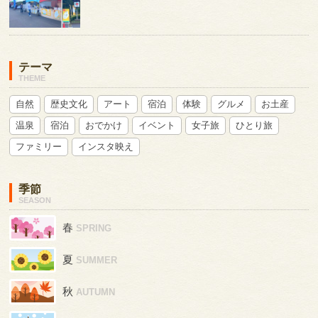
テーマ
THEME
自然
歴史文化
アート
宿泊
体験
グルメ
お土産
温泉
宿泊
おでかけ
イベント
女子旅
ひとり旅
ファミリー
インスタ映え
季節
SEASON
春
SPRING
夏
SUMMER
秋
AUTUMN