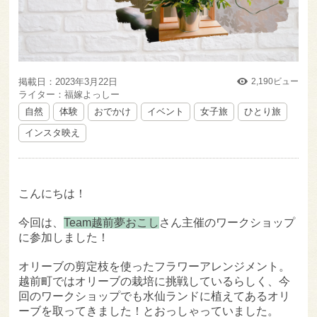
掲載日：2023年3月22日
2,190ビュー
ライター：福嫁よっしー
自然
体験
おでかけ
イベント
女子旅
ひとり旅
インスタ映え
こんにちは！
今回は、
Team越前夢おこし
さん主催のワークショップ
に参加しました！
オリーブの剪定枝を使ったフラワーアレンジメント。
越前町ではオリーブの栽培に挑戦しているらしく、今
回のワークショップでも水仙ランドに植えてあるオリ
ーブを取ってきました！とおっしゃっていました。