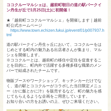
ココクルーマルシェは、越前町朝日の道の駅パークイ
ン丹生が丘で3月25日(土)に初開催！
★「越前町ココクルーマルシェ」を開催します｜越前
町公式ホームページ
https://www.town.echizen.fukui.jp/event/01/p007937.h
tml
道の駅パークイン丹生ヶ丘において、ココクルーをは
じめとする町内の魅力ある出店者さんが集まり、マル
シェを開催します。
※ココクルーとは、越前町の移住や定住を促進するこ
とを目的に、町内外で活躍する多種多様な職業のメン
バーで結成されたチームです。
物販ブースやワークショップ、キッチンカーだけでな
く、道の駅とココクルーがコラボした当日限定メニュ
ー（かに飯とかに汁）を販売するなど、町の魅力を感
じてもらえるような企画をご用意しています。
お知り合いの方をお誘いの上、ぜひご来場ください。