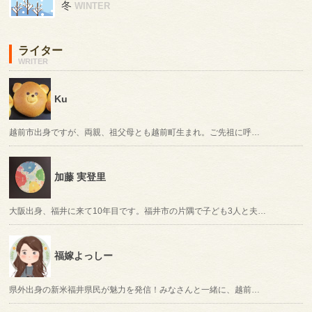
冬
WINTER
ライター
WRITER
Ku
越前市出身ですが、両親、祖父母とも越前町生まれ。ご先祖に呼…
加藤 実登里
大阪出身、福井に来て10年目です。福井市の片隅で子ども3人と夫…
福嫁よっしー
県外出身の新米福井県民が魅力を発信！みなさんと一緒に、越前…