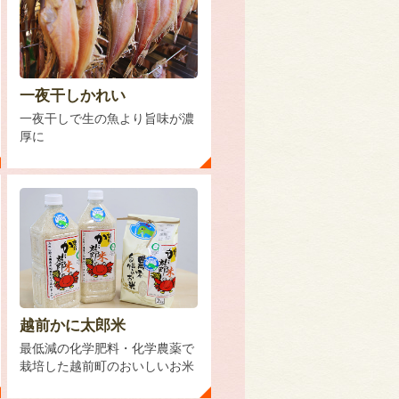
一夜干しかれい
一夜干しで生の魚より旨味が濃
厚に
越前かに太郎米
最低減の化学肥料・化学農薬で
栽培した越前町のおいしいお米