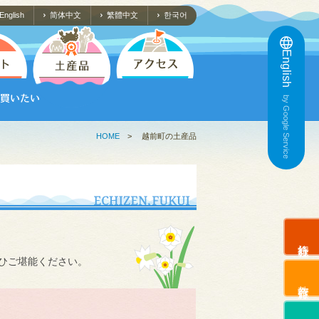
English
简体中文
繁體中文
한국어
English
by Google Service
HOME
>
越前町の土産品
旅行会社
ひご堪能ください。
教育旅行