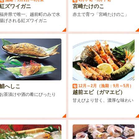
紅ズワイガニ
宮崎たけのこ
福井県で唯一、越前町のみで水
赤土で育つ「宮崎たけのこ」
揚げされる紅ズワイガニ
鯖へしこ
12月～2月（漁期：9月～5月）
越前エビ（ガマエビ）
お茶漬けや酒の肴にぴったり
甘えびより甘く、濃厚な味わい