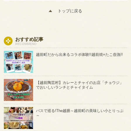
トップに戻る
おすすめ記事
RECOMMEND
越前町だから出来るコラボ体験!!越前焼×たこ壺漁!!
【越前陶芸村】カレーとチャイのお店「チョウジ」
でおいしいランチとチャイタイム
バスで巡る!The越膳～越前町の美味しい小とりっぷ
～