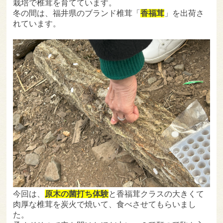
栽培で椎茸を育てています。
冬の間は、福井県のブランド椎茸「
香福茸
」を出荷さ
れています。
今回は、
原木の菌打ち体験
と香福茸クラスの大きくて
肉厚な椎茸を炭火で焼いて、食べさせてもらいまし
た。