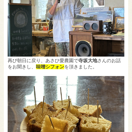
再び朝日に戻り、あさひ愛農園で
寺坂大地
さんのお話
をお聞きし、
味噌シフォン
を頂きました。