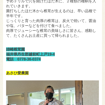
予めドリルで穴を開けたほだ木に、２種類の種駒を入
れていきます。
菌打ちしたほだ木から椎茸が生えるのは、早い品種で
半年です。
じっくりと育った肉厚の椎茸は、炭火で焼いて、醤油
や塩、バターなどを付けて食べました。
肉厚でジューシーな椎茸の美味しさに皆さん、感動し
て、たくさんお土産に買って帰られました。
姉崎椎茸園
福井県丹生郡越前町上戸19-4
電話 0778-36-0374
あさひ愛農園