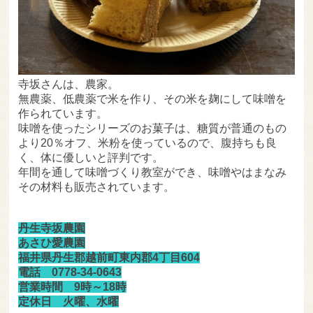
寺坂さんは、農家。
無農薬、低農薬で米を作り、その米を麹にして味噌を
作られています。
味噌を使ったシリーズのお菓子は、糖質が普通のもの
より20％オフ、米粉を使っているので、腹持ちも良
く、体に優しいと評判です。
年間を通して味噌づくり教室ができ、味噌やはまなみ
その材料も販売されています。
丹生寺坂農園
あさひ愛農園
福井県丹生郡越前町東内郡4丁目604
電話 0778-34-0643
営業時間 9時～18時
定休日 火曜、水曜