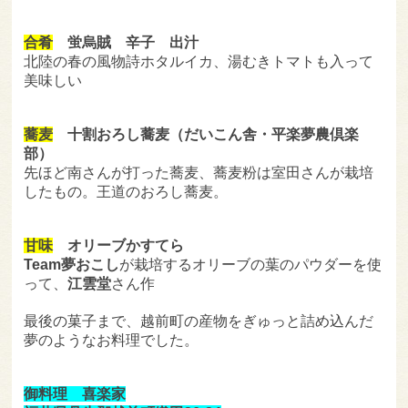
合肴
蛍烏賊 辛子 出汁
北陸の春の風物詩ホタルイカ、湯むきトマトも入って
美味しい
蕎麦
十割おろし蕎麦（だいこん舎・平楽夢農倶楽
部）
先ほど南さんが打った蕎麦、蕎麦粉は室田さんが栽培
したもの。王道のおろし蕎麦。
甘味
オリーブかすてら
Team夢おこし
が栽培するオリーブの葉のパウダーを使
って、
江雲堂
さん作
最後の菓子まで、越前町の産物をぎゅっと詰め込んだ
夢のようなお料理でした。
御料理 喜楽家