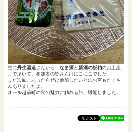
更に
丹生酒造
さんから、
なま酒
と
新酒の板粕
のお土産
まで頂いて、参加者の皆さんはにこにこでした。
また次回、あったらぜひ参加したいとのお声もたくさ
んありましたよ。
オール越前町の食の魅力に触れる旅、堪能しました。