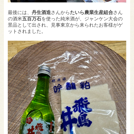
最後には、
丹生酒造
さんから
たいら農業生産組合
さん
の酒米
五百万石
を使った純米酒が、ジャンケン大会の
景品として出され、見事東京から来られたお客様がゲ
ットされました。