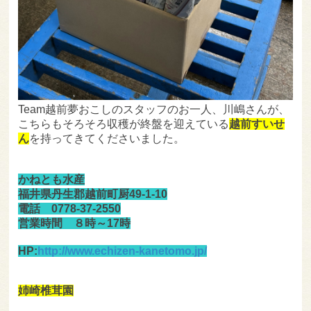
Team越前夢おこしのスタッフのお一人、川嶋さんが、
こちらもそろそろ収穫が終盤を迎えている
越前すいせ
ん
を持ってきてくださいました。
かねとも水産
福井県丹生郡越前町厨49-1-10
電話 0778-37-2550
営業時間 ８時～17時
HP:
http://www.echizen-kanetomo.jp/
姉崎椎茸園