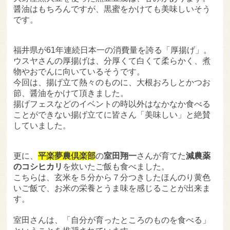
醤油はもちろんですが、黒蜜をかけても美味しいそう
です。
福井県が61年連続日本一の消費量を誇る「厚揚げ」。
ウスヤさんの厚揚げは、分厚くて白くて柔らかく、煮
物やおでんに向いているそうです。
今回は、揚げ立て熱々のものに、大根おろしとかつお
節、醤油をかけて頂きました。
揚げフェスなどのイベントの時以外はなかなか食べる
ことができない揚げ立てに皆さん「美味しい」と絶賛
していました。
更に、
平楽夢農倶楽部
の
室田翔一
さんが育てた
減農薬
のコシヒカリ
を炊いたご飯も食べました。
こちらは、玄米を５分から７分つきしたほんのり黄色
いご飯で、お米の栄養とうま味を感じることが出来ま
す。
室田さんは、「自分が育ったところのものを食べる」