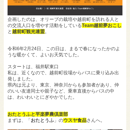
企画したのは、オリーブの栽培や越前町を訪れる人と
の交流人口を増やす活動をしている
Team越前夢おこし
と
越前町観光連盟
。
令和6年2月24日、この日は、まるで春になったかのよ
うな暖かくて、よいお天気でした。
スタートは、福井駅東口
私は、近くなので、越前町役場からバスに乗り込み出
発しました。
県内は元より、東京、神奈川からも参加者があり、仲
のいい友達同士や親子など、乗車直後からバスの中
は、わいわいとにぎやかでした。
おたとうふと平楽夢農倶楽部
まずは、「
おたとうふ
」の
ウスヤ食品
さんへ。