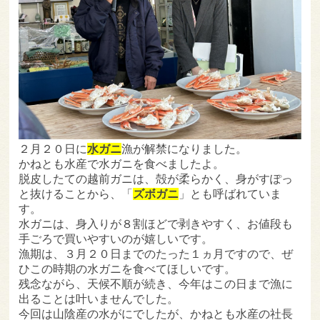
２月２０日に
水ガニ
漁が解禁になりました。
かねとも水産で水ガニを食べましたよ。
脱皮したての越前ガニは、殻が柔らかく、身がすぽっ
と抜けることから、「
ズボガニ
」とも呼ばれていま
す。
水ガニは、身入りが８割ほどで剥きやすく、お値段も
手ごろで買いやすいのが嬉しいです。
漁期は、３月２０日までのたった１ヵ月ですので、ぜ
ひこの時期の水ガニを食べてほしいです。
残念ながら、天候不順が続き、今年はこの日まで漁に
出ることは叶いませんでした。
今回は山陰産の水がにでしたが、かねとも水産の社長