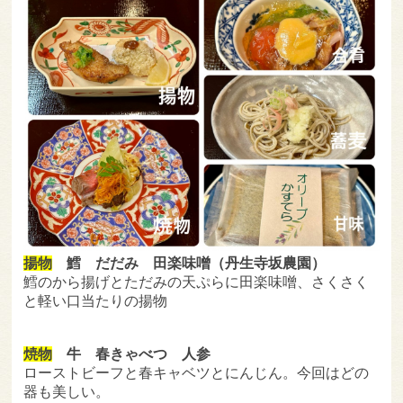
揚物
鱈 だだみ 田楽味噌（丹生寺坂農園）
鱈のから揚げとただみの天ぷらに田楽味噌、さくさく
と軽い口当たりの揚物
焼物
牛 春きゃべつ 人参
ローストビーフと春キャベツとにんじん。今回はどの
器も美しい。