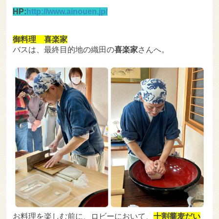
HP:
http://www.ainouen.jp/
御料理 喜楽家
バスは、最終目的地の織田の
喜楽家
さんへ。
お料理を楽しむ前に、ロビーにおいて、
十割蕎麦だい