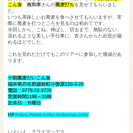
こん舎
南和孝
さんの
蕎麦打ち
を見せてもらいまし
た。
いつも美味しいお蕎麦を食べさせてもらいますが、実
際に蕎麦を打つところを見るのは初めてです。
水回しから、こね、伸ばし、切るまで、無駄のない、
流れるような美しい手仕事に、皆さんからため息が漏
れるほどでした。
これを見れただけでもこのツアーに参加した価値があ
ります。
十割蕎麦だいこん舎
福井県丹生郡越前町小曽原120-3-20
電話 0778-32-3735
営業時間11時～15時
定休日 月曜日
HP:
https://www.soba-daikonya.com/
いよいよ、クライマックス。