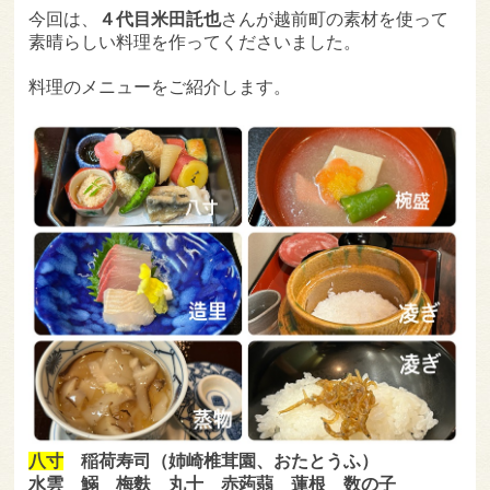
今回は、
４代目米田託也
さんが越前町の素材を使って
素晴らしい料理を作ってくださいました。
料理のメニューをご紹介します。
八寸
稲荷寿司（姉崎椎茸園、おたとうふ）
水雲 鰯 梅麩 丸十 赤蒟蒻 蓮根 数の子