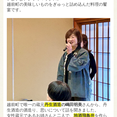
越前町の美味しいものをぎゅっと詰め込んだ料理の饗
宴です。
越前町で唯一の蔵元
丹生酒造
の嶋田明美
さんから、丹
生酒造の酒造り、思いについて話を聞きました。
女性蔵元であるお姉さんと二人で、
地酒飛鳥井
を作ら