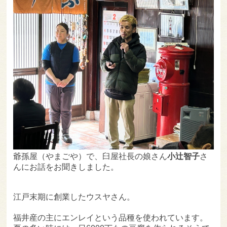
爺孫屋（やまごや）で、臼屋社長の娘さん
小辻智子
さ
んにお話をお聞きしました。
江戸末期に創業したウスヤさん。
福井産の主にエンレイという品種を使われています。