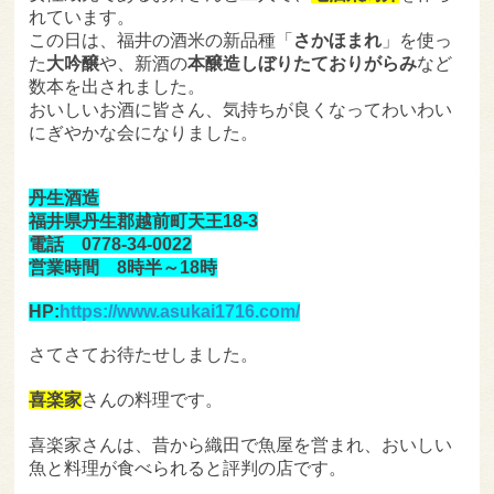
れています。
この日は、福井の酒米の新品種「
さかほまれ
」を使っ
た
大吟醸
や、新酒の
本醸造しぼりたておりがらみ
など
数本を出されました。
おいしいお酒に皆さん、気持ちが良くなってわいわい
にぎやかな会になりました。
丹生酒造
福井県丹生郡越前町天王18-3
電話 0778-34-0022
営業時間 8時半～18時
HP:
https://www.asukai1716.com/
さてさてお待たせしました。
喜楽家
さんの料理です。
喜楽家さんは、昔から織田で魚屋を営まれ、おいしい
魚と料理が食べられると評判の店です。