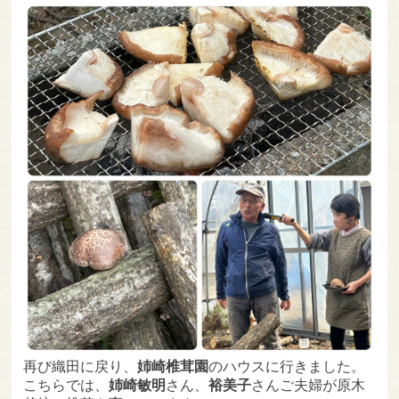
再び織田に戻り、
姉崎椎茸園
のハウスに行きました。
こちらでは、
姉崎敏明
さん、
裕美子
さんご夫婦が原木