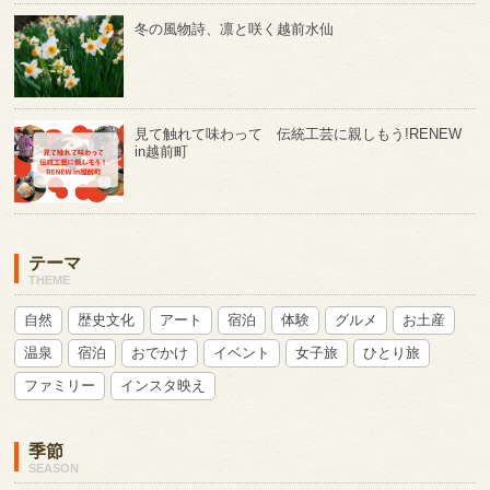
冬の風物詩、凛と咲く越前水仙
見て触れて味わって 伝統工芸に親しもう!RENEW
in越前町
テーマ
THEME
自然
歴史文化
アート
宿泊
体験
グルメ
お土産
温泉
宿泊
おでかけ
イベント
女子旅
ひとり旅
ファミリー
インスタ映え
季節
SEASON