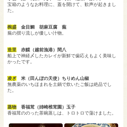
宝箱のようなお料理に、蓋を開けて、歓声が起きまし
た。
椀盛
金目鯛 胡麻豆腐 蕪
蕪の摺り流しが優しい汁物。
造里
赤鰈（越前漁港）間八
船上で神経〆したカレイが新鮮で歯応えもよく美味し
かったです。
凌ぎ
米（田んぼの天使）ちりめん山椒
無農薬のいちほまれを土鍋で炊いたご飯は絶品でし
た。
蒸物
香福茸（姉崎椎茸園）玉子
香福茸ののった茶碗蒸しは、トロトロで蕩けました。