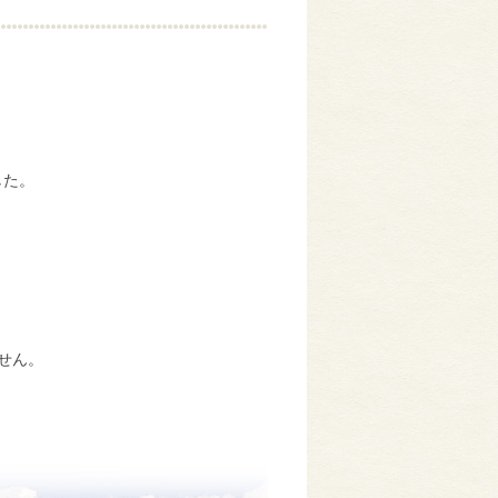
した。
せん。