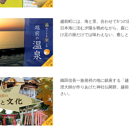
越前町には、海と里、合わせて5つの
日本海に沈む夕陽を眺めながら、森に
け足の旅だけでは味わえない、癒しと
織田信長一族発祥の地に鎮座する「越
澄大師が作りあげた神社仏閣群。越前
さい。