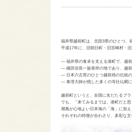
福井県越前町は、北陸3県のひとつ、
平成17年に、旧朝日町・旧宮崎村・旧
― 福井県の食卓を支える港町で、越
― 織田信長一族発祥の地であり、越
― 日本六古窯のひとつ越前焼の伝統
― 泰澄大師が残した多くの寺社仏閣
越前町というと、全国に名だたるブラ
でも、「来てみるまでは、港町だと思
潮風が心地よい日本海の「海」に加え
それぞれの特徴が合わさり、多彩な文