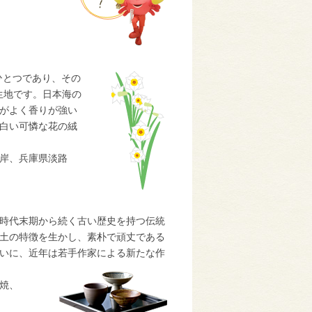
ひとつであり、その
群生地です。日本海の
がよく香りが強い
白い可憐な花の絨
岸、兵庫県淡路
時代末期から続く古い歴史を持つ伝統
土の特徴を生かし、素朴で頑丈である
いに、近年は若手作家による新たな作
焼、