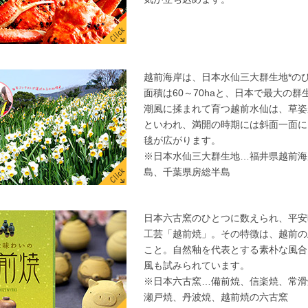
越前海岸は、日本水仙三大群生地*の
面積は60～70haと、日本で最大の
潮風に揉まれて育つ越前水仙は、草姿
といわれ、満開の時期には斜面一面に
毯が広がります。
※日本水仙三大群生地…福井県越前海
島、千葉県房総半島
日本六古窯のひとつに数えられ、平安
工芸「越前焼」。その特徴は、越前の
こと。自然釉を代表とする素朴な風合
風も試みられています。
※日本六古窯…備前焼、信楽焼、常滑
瀬戸焼、丹波焼、越前焼の六古窯