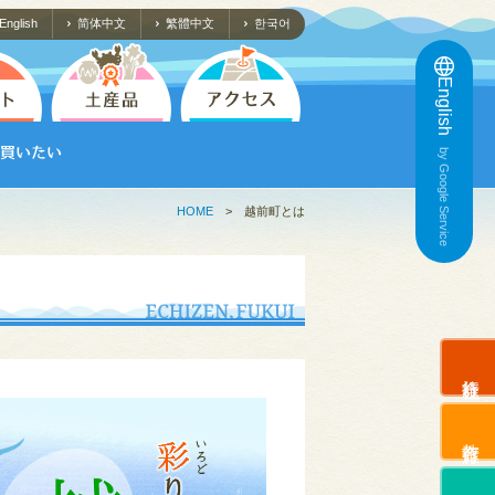
English
简体中文
繁體中文
한국어
English
by Google Service
HOME
>
越前町とは
旅行会社
教育旅行