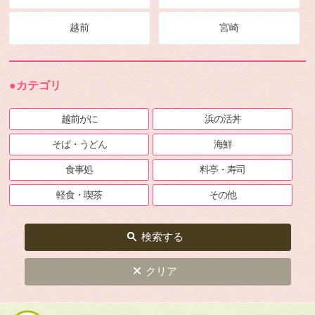
越前
宮崎
●カテゴリ
越前がに
浜の活丼
そば・うどん
海鮮
食事処
料亭・寿司
軽食・喫茶
その他
検索する
クリア