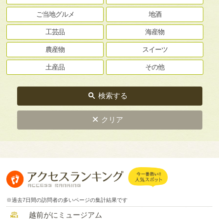
ご当地グルメ
地酒
工芸品
海産物
農産物
スイーツ
土産品
その他
検索する
クリア
※過去7日間の訪問者の多いページの集計結果です
越前がにミュージアム