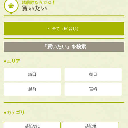
全て（50音順）
「買いたい」を検索
●エリア
織田
朝日
越前
宮崎
●カテゴリ
越前がに
越前焼