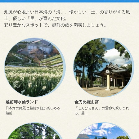
潮風が心地よい日本海の「海」、懐かしい「土」の香りがする風
土、優しい「里」が育んだ文化。
彩り豊かなスポットで、越前の旅を満喫しましょう。
越前岬水仙ランド
金刀比羅山宮
日本海の絶景と越前水仙が楽しめる、
「こんぴらさん」の愛称で親しまれ
越前…
る、越…