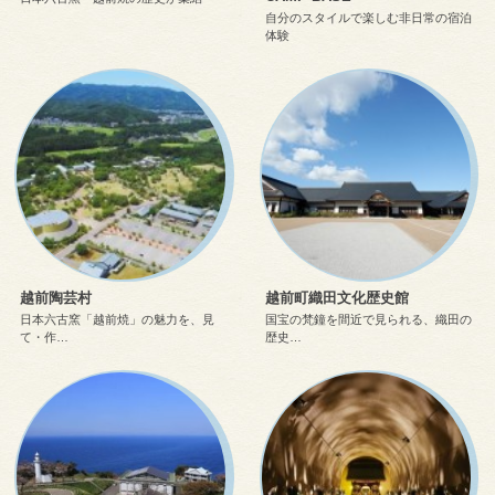
自分のスタイルで楽しむ非日常の宿泊
体験
越前陶芸村
越前町織田文化歴史館
日本六古窯「越前焼」の魅力を、見
国宝の梵鐘を間近で見られる、織田の
て・作…
歴史…