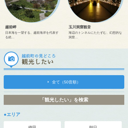
越前岬
玉川洞窟観音
日本海を一望する、越前海岸を代表す
海辺のトンネルにたたずむ、幻想的な
る絶…
洞窟…
全て（50音順）
「観光したい」を検索
●エリア
織田
朝日