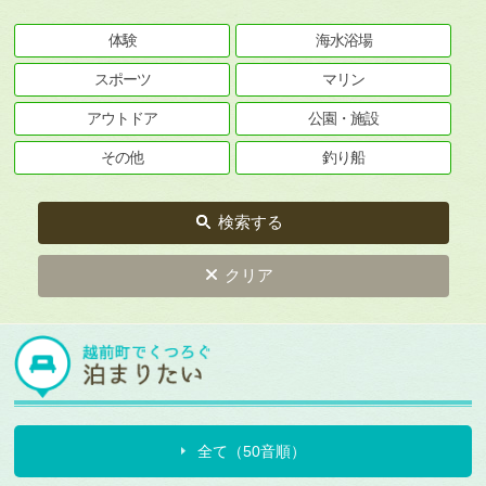
体験
海水浴場
スポーツ
マリン
アウトドア
公園・施設
その他
釣り船
検索する
クリア
全て（50音順）