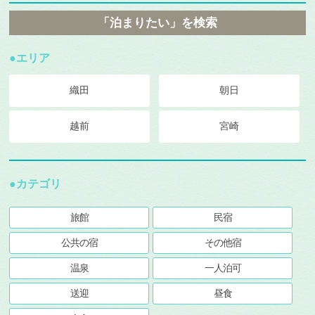
「泊まりたい」を検索
●エリア
織田
朝日
越前
宮崎
●カテゴリ
旅館
民宿
公共の宿
その他宿
温泉
一人泊可
送迎
昼食