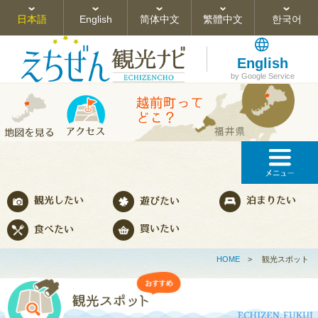
日本語
English
简体中文
繁體中文
한국어
English
by Google Service
HOME
>
観光スポット