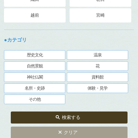
越前
宮崎
●カテゴリ
歴史文化
温泉
自然景観
花
神社仏閣
資料館
名所・史跡
体験・見学
その他
検索する
クリア