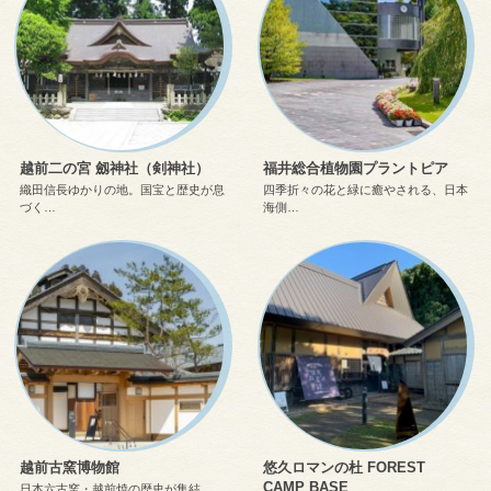
越前二の宮 劔神社（剣神社）
福井総合植物園プラントピア
織田信長ゆかりの地。国宝と歴史が息
四季折々の花と緑に癒やされる、日本
づく…
海側…
越前古窯博物館
悠久ロマンの杜 FOREST
CAMP BASE
日本六古窯・越前焼の歴史が集結