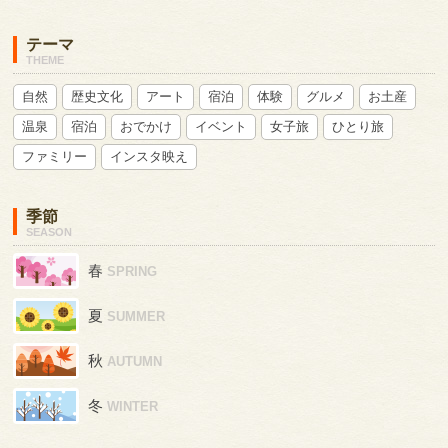
テーマ
THEME
自然
歴史文化
アート
宿泊
体験
グルメ
お土産
温泉
宿泊
おでかけ
イベント
女子旅
ひとり旅
ファミリー
インスタ映え
季節
SEASON
春
SPRING
夏
SUMMER
秋
AUTUMN
冬
WINTER