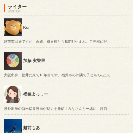
ライター
WRITER
Ku
越前市出身ですが、両親、祖父母とも越前町生まれ。ご先祖に呼…
加藤 実登里
大阪出身、福井に来て10年目です。福井市の片隅で子ども3人と夫…
福嫁よっしー
県外出身の新米福井県民が魅力を発信！みなさんと一緒に、越前…
越前もあ