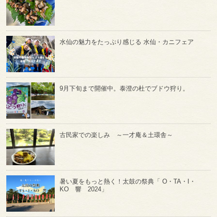
水仙の魅力をたっぷり感じる 水仙・カニフェア
9月下旬まで開催中。泰澄の杜でブドウ狩り。
古民家での楽しみ ～一才庵＆土環舎～
暑い夏をもっと熱く！太鼓の祭典「 O・TA・I・
KO 響 2024」