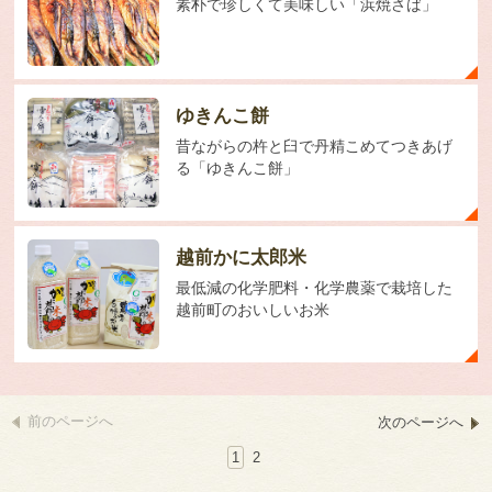
素朴で珍しくて美味しい「浜焼さば」
ゆきんこ餅
昔ながらの杵と臼で丹精こめてつきあげ
る「ゆきんこ餅」
越前かに太郎米
最低減の化学肥料・化学農薬で栽培した
越前町のおいしいお米
前のページへ
次のページへ
1
2