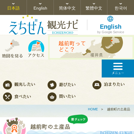
日本語
English
简体中文
繁體中文
한국어
English
by Google Service
HOME
>
越前町の土産品