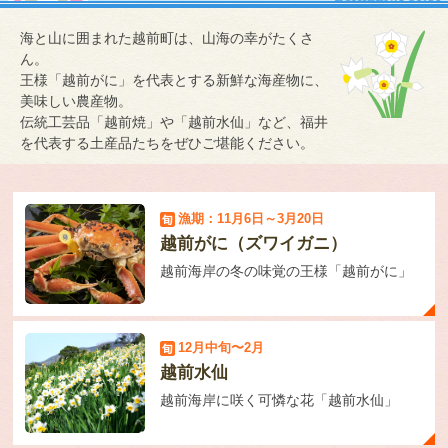
海と山に囲まれた越前町は、山海の幸がたくさ
ん。
王様「越前がに」を代表とする新鮮な海産物に、
美味しい農産物。
伝統工芸品「越前焼」や「越前水仙」など、福井
を代表する土産品たちをぜひご堪能ください。
漁期：11月6日～3月20日
越前がに（ズワイガニ）
越前海岸の冬の味覚の王様「越前がに」
12月中旬〜2月
越前水仙
越前海岸に咲く可憐な花「越前水仙」