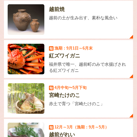
越前焼
越前の土が生み出す、素朴な風合い
漁期：9月1日～6月末
紅ズワイガニ
福井県で唯一、越前町のみで水揚げされ
る紅ズワイガニ
4月中旬〜5月下旬
宮崎たけのこ
赤土で育つ「宮崎たけのこ」
12月～3月（漁期：9月～5月）
越前がれい