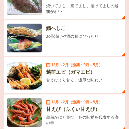
焼いてよし、煮てよし、揚げてよしの越
前がれい
鯖へしこ
お茶漬けや酒の肴にぴったり
12月～2月（漁期：9月～5月）
越前エビ（ガマエビ）
甘えびより甘く、濃厚な味わい
12月～2月（漁期：9月～5月）
甘えび（ふくい甘えび）
越前がにと並び、冬の味覚を代表する海
の幸