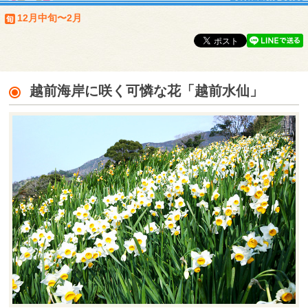
12月中旬〜2月
越前海岸に咲く可憐な花「越前水仙」