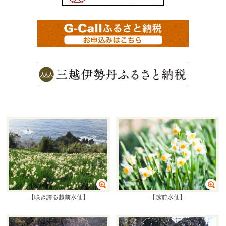
【咲き誇る越前水仙】
【越前水仙】