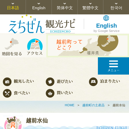
日本語
English
简体中文
繁體中文
한국어
English
by Google Service
HOME
>
越前町の土産品
>
越前水仙
越前水仙