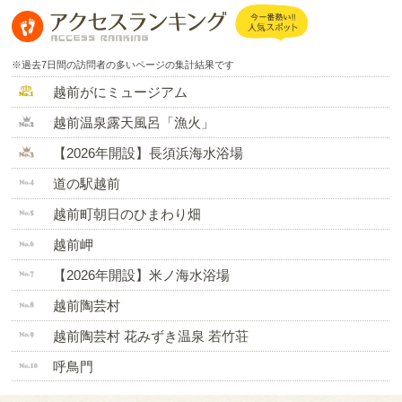
※過去7日間の訪問者の多いページの集計結果です
越前がにミュージアム
越前温泉露天風呂「漁火」
【2026年開設】長須浜海水浴場
道の駅越前
越前町朝日のひまわり畑
越前岬
【2026年開設】米ノ海水浴場
越前陶芸村
越前陶芸村 花みずき温泉 若竹荘
呼鳥門