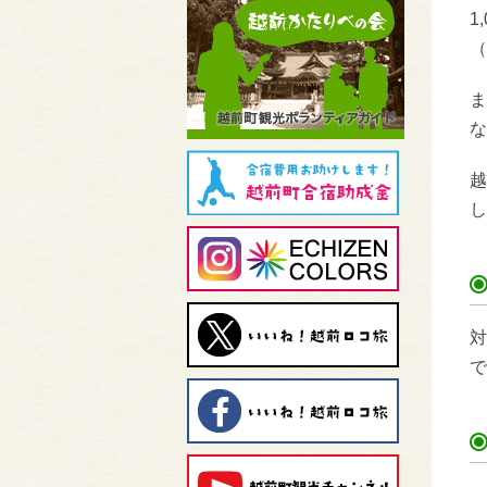
1
（
ま
な
越
し
対
で