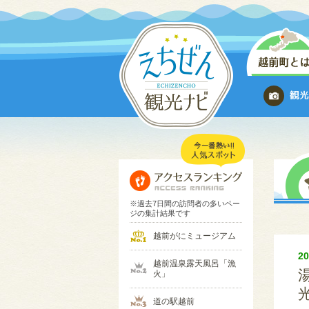
※過去7日間の訪問者の多いペー
ジの集計結果です
越前がにミュージアム
2
越前温泉露天風呂「漁
火」
道の駅越前