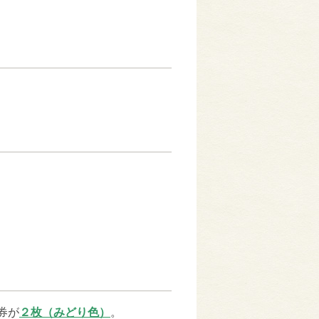
券が
２枚（みどり色）
。