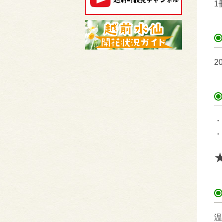
1
2
・
・
温