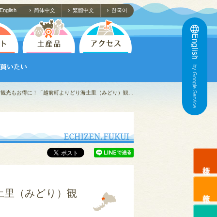
English
简体中文
繁體中文
한국어
English
by Google Service
も観光もお得に！「越前町よりどり海土里（みどり）観…
旅行会社
土里（みどり）観
教育旅行