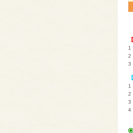
1
2
3
1
2
3
4