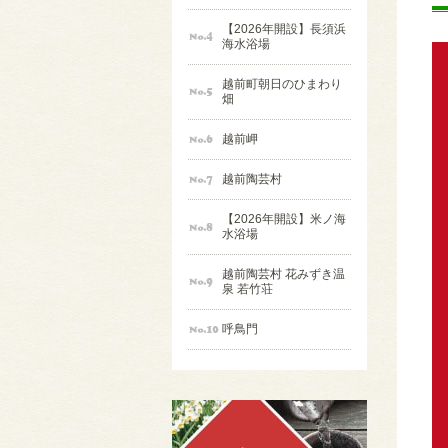
【2026年開設】長須浜
海水浴場
越前町朝日のひまわり
畑
越前岬
越前陶芸村
【2026年開設】米ノ海
水浴場
越前陶芸村 花みずき温
泉 若竹荘
呼鳥門