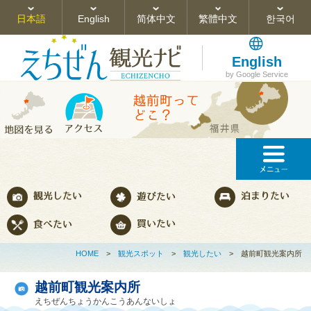
日本語
English
简体中文
繁體中文
한국어
English
by Google Service
HOME
>
観光スポット
>
観光したい
>
越前町観光案内所
越前町観光案内所
えちぜんちょうかんこうあんないしょ