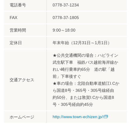
電話番号
0778-37-1234
FAX
0778-37-1805
営業時間
9:00～18:00
定休日
年末年始（12月31日～1月1日）
★公共交通機関の場合：ハピライン
武生駅下車 福鉄バス越前海岸線か
れい崎行乗車約65分 道の駅「越
前」下車後すぐ
交通アクセス
★車の場合：北陸自動車道鯖江I.Cか
ら国道8号・365号・305号線経由
約50分、または敦賀I.Cから国道8
号・305号経由約45分
http://www.town-echizen.jp/
ホームページ