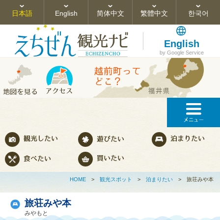
日本語
English
简体中文
繁體中文
한국어
English
by Google Service
HOME
>
観光スポット
>
泊まりたい
>
旅荘みや本
旅荘みや本
みやもと