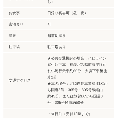
し）
お食事
日帰り宴会可（昼・夜）
素泊まり
可
温泉
越前厨温泉
駐車場
駐車場あり
★公共交通機関の場合：ハピライン
武生駅下車 福鉄バス越前海岸線か
れい崎行乗車約60分 大浜下車後徒
歩2分
交通アクセス
★車の場合：北陸自動車道鯖江I.Cか
ら国道8号・365号・305号線経由
約45分、または敦賀I.Cから国道8
号・305号経由約50分
・当日泊（受付12時まで）