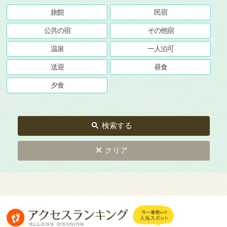
旅館
民宿
公共の宿
その他宿
温泉
一人泊可
送迎
昼食
夕食
検索する
クリア