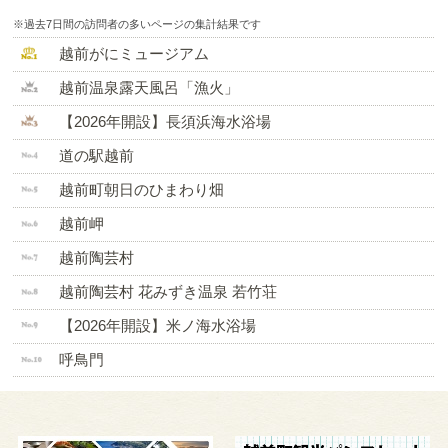
※過去7日間の訪問者の多いページの集計結果です
越前がにミュージアム
越前温泉露天風呂「漁火」
【2026年開設】長須浜海水浴場
道の駅越前
越前町朝日のひまわり畑
越前岬
越前陶芸村
越前陶芸村 花みずき温泉 若竹荘
【2026年開設】米ノ海水浴場
呼鳥門