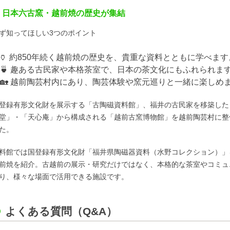
日本六古窯・越前焼の歴史が集結
ず知ってほしい3つのポイント
🏺 約850年続く越前焼の歴史を、貴重な資料とともに学べます
 趣ある古民家や本格茶室で、日本の茶文化にもふれられま
 越前陶芸村内にあり、陶芸体験や窯元巡りと一緒に楽しめ
登録有形文化財を展示する「古陶磁資料館」、福井の古民家を移築した
堂」・「天心庵」から構成される「越前古窯博物館」を越前陶芸村に整備
た。
料館では国登録有形文化財「福井県陶磁器資料（水野コレクション）」
前焼を紹介。古越前の展示・研究だけではなく、本格的な茶室やコミュ
り、様々な場面で活用できる施設です。
よくある質問（Q&A）