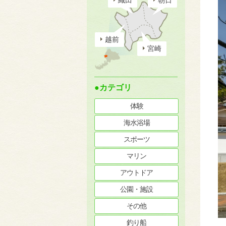
織田
朝日
越前
宮崎
●カテゴリ
体験
海水浴場
スポーツ
マリン
アウトドア
公園・施設
その他
釣り船