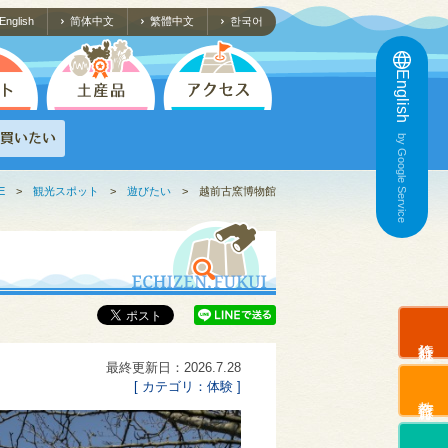
English
简体中文
繁體中文
한국어
English
by Google Service
E
>
観光スポット
>
遊びたい
>
越前古窯博物館
旅行会社
最終更新日：2026.7.28
[ カテゴリ：体験 ]
教育旅行