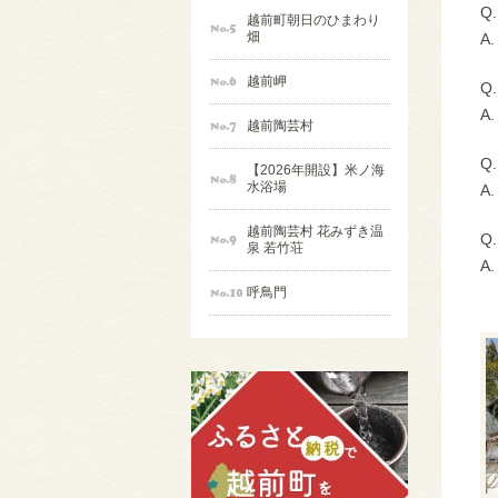
Q
越前町朝日のひまわり
畑
A
越前岬
Q
A
越前陶芸村
Q
【2026年開設】米ノ海
水浴場
A
越前陶芸村 花みずき温
Q
泉 若竹荘
A
呼鳥門