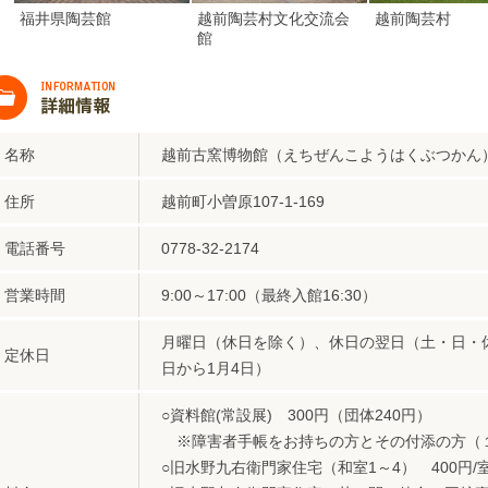
福井県陶芸館
越前陶芸村文化交流会
越前陶芸村
館
名称
越前古窯博物館（えちぜんこようはくぶつかん
住所
越前町小曽原107-1-169
電話番号
0778-32-2174
営業時間
9:00～17:00（最終入館16:30）
月曜日（休日を除く）、休日の翌日（土・日・休
定休日
日から1月4日）
○資料館(常設展) 300円（団体240円）
※障害者手帳をお持ちの方とその付添の方（
○旧水野九右衛門家住宅（和室1～4） 400円/