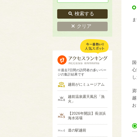
検索する
ま
クリア


国
心
※過去7日間の訪問者の多いペー
ジの集計結果です
し
越前がにミュージアム
資
越前温泉露天風呂「漁
越
火」
お
【2026年開設】長須浜
海水浴場
道の駅越前