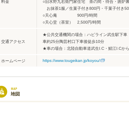
料金
○旧水野九右衛門家住宅 茶の間・待合・囲炉
お抹茶1服／生菓子付き800円・千菓子付き50
○天心庵 900円/時間
○天心堂（茶室） 2,500円/時間
★公共交通機関の場合：ハピライン武生駅下車
交通アクセス
車約25分陶芸村口下車後徒歩10分
★車の場合：北陸自動車道武生I.C・鯖江I.Cから
https://www.tougeikan.jp/koyou/
ホームページ