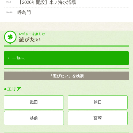
【2026年開設】米ノ海水浴場
呼鳥門
一覧へ
「遊びたい」を検索
●エリア
織田
朝日
越前
宮崎