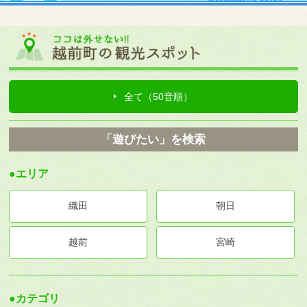
全て（50音順）
「遊びたい」を検索
●エリア
織田
朝日
越前
宮崎
●カテゴリ