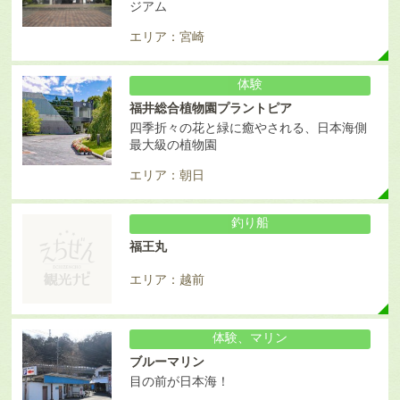
ジアム
エリア：宮崎
体験
福井総合植物園プラントピア
四季折々の花と緑に癒やされる、日本海側
最大級の植物園
エリア：朝日
釣り船
福王丸
エリア：越前
体験、マリン
ブルーマリン
目の前が日本海！