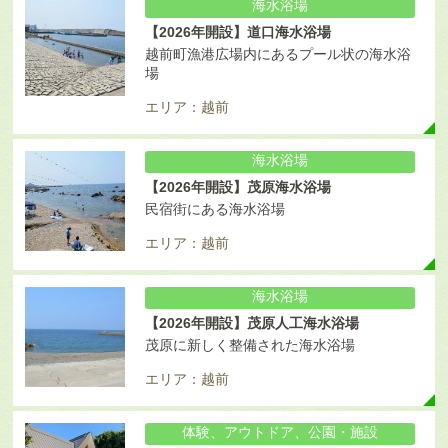
海水浴場
【2026年開設】道口海水浴場
越前町漁港広場内にあるプール状の海水浴
場
エリア：越前
海水浴場
【2026年開設】茂原海水浴場
民宿街にある海水浴場
エリア：越前
海水浴場
【2026年開設】茂原人工海水浴場
茂原に新しく整備された海水浴場
エリア：越前
体験、アウトドア、公園・施設