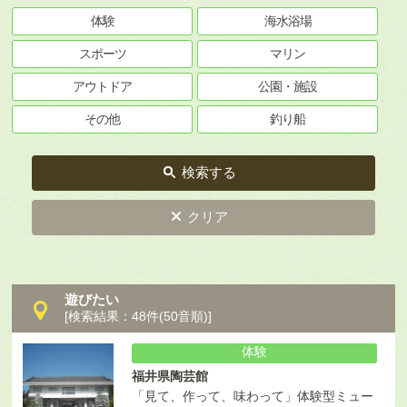
体験
海水浴場
スポーツ
マリン
アウトドア
公園・施設
その他
釣り船
検索する
クリア
遊びたい
[検索結果：48件(50音順)]
体験
福井県陶芸館
「見て、作って、味わって」体験型ミュー