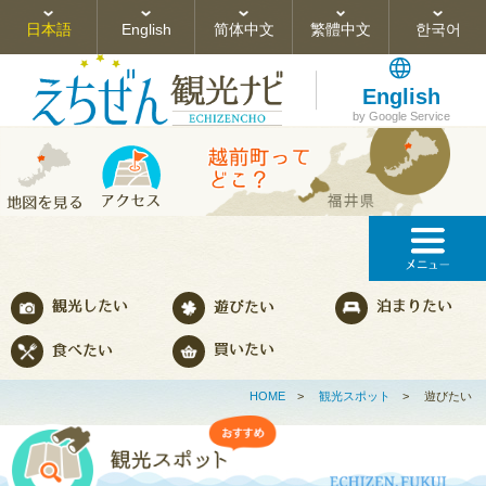
日本語
English
简体中文
繁體中文
한국어
English
by Google Service
HOME
>
観光スポット
>
遊びたい