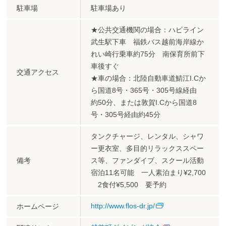
駐車場
駐車場あり
★公共交通機関の場合：ハピライン
武生駅下車 福鉄バス越前海岸線か
れい崎行乗車約75分 南保育所前下
車後すぐ
交通アクセス
★車の場合：北陸自動車道鯖江I.Cか
ら国道8号・365号・305号線経由
約50分、または敦賀I.Cから国道8
号・305号経由約45分
タンクチャージ、レンタル、シャワ
ー更衣室、多目的リラックススペー
備考
ス等、ファンダイブ、スクール活動
宿泊11名可能 一人素泊まり¥2,700
2食付¥5,500 要予約
http://www.flos-dr.jp/
ホームページ