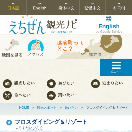
日本語
English
简体中文
繁體中文
한국어
English
by Google Service
HOME
>
観光スポット
>
遊びたい
>
フロスダイビング＆リゾート
フロスダイビング＆リゾート
ふろすだいびんぐ