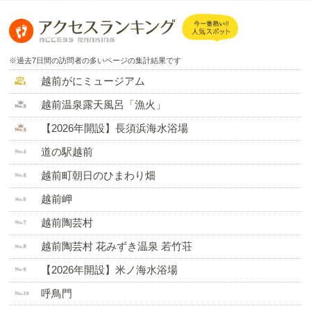
※過去7日間の訪問者の多いページの集計結果です
越前がにミュージアム
越前温泉露天風呂「漁火」
【2026年開設】長須浜海水浴場
道の駅越前
越前町朝日のひまわり畑
越前岬
越前陶芸村
越前陶芸村 花みずき温泉 若竹荘
【2026年開設】米ノ海水浴場
呼鳥門