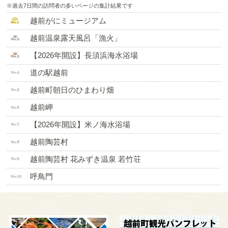
※過去7日間の訪問者の多いページの集計結果です
越前がにミュージアム
越前温泉露天風呂「漁火」
【2026年開設】長須浜海水浴場
道の駅越前
越前町朝日のひまわり畑
越前岬
【2026年開設】米ノ海水浴場
越前陶芸村
越前陶芸村 花みずき温泉 若竹荘
呼鳥門