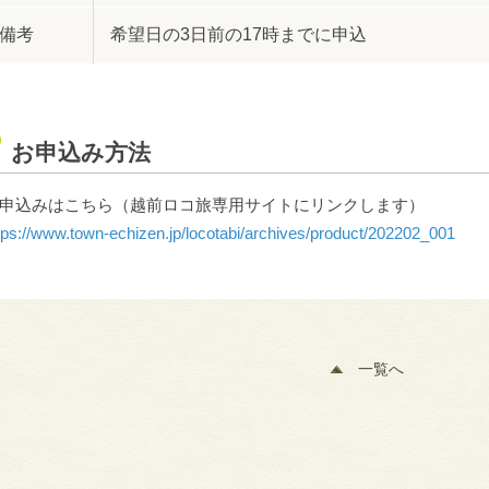
備考
希望日の3日前の17時までに申込
お申込み方法
申込みはこちら（越前ロコ旅専用サイトにリンクします）
tps://www.town-echizen.jp/locotabi/archives/product/202202_001
一覧へ