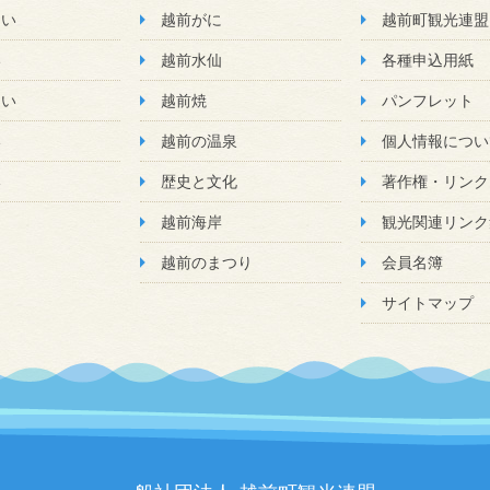
たい
越前がに
越前町観光連盟
い
越前水仙
各種申込用紙
たい
越前焼
パンフレット
い
越前の温泉
個人情報につい
い
歴史と文化
著作権・リンク
越前海岸
観光関連リンク
越前のまつり
会員名簿
サイトマップ