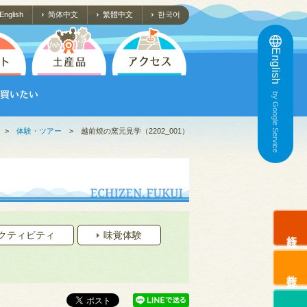
English
简体中文
繁體中文
한국어
English
by Google Service
>
体験・ツアー
>
越前焼の窯元見学（2202_001）
旅行会社
クティビティ
味覚体験
教育旅行