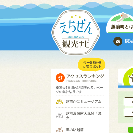
※過去7日間の訪問者の多いペー
ジの集計結果です
越前がにミュージアム
越前温泉露天風呂「漁
火」
道の駅越前