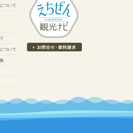
について
て
について
集