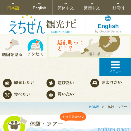
日本語
English
简体中文
繁體中文
한국어
English
by Google Service
HOME
>
体験・ツアー