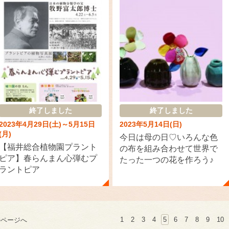
終了しました
終了しました
2023年4月29日(土)～5月15日
2023年5月14日(日)
(月)
今日は母の日♡いろんな色
【福井総合植物園プラント
の布を組み合わせて世界で
ピア】春らんまん心弾むプ
たった一つの花を作ろう♪
ラントピア
1
2
3
4
5
6
7
8
9
10
のページへ