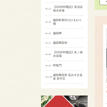
【2026年開設】長須浜
海水浴場
越前町朝日のひまわり
畑
越前岬
越前陶芸村
【2026年開設】米ノ海
水浴場
呼鳥門
越前陶芸村 花みずき温
泉 若竹荘