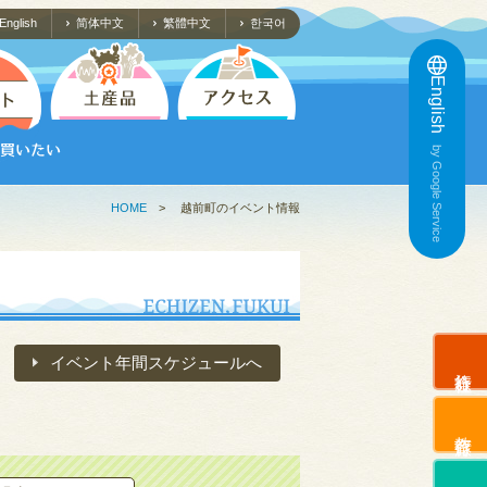
English
简体中文
繁體中文
한국어
English
by Google Service
HOME
>
越前町のイベント情報
イベント年間スケジュールへ
旅行会社
教育旅行