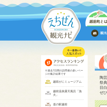
※過去7日間の訪問者の多いペー
ジの集計結果です
陶
越前がにミュージアム
祭
目
越前温泉露天風呂「漁
ぜ
火」
道の駅越前