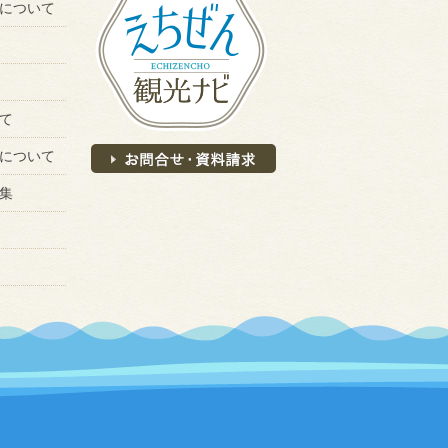
について
て
について
集