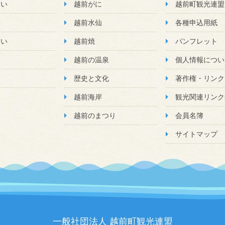
たい
越前がに
越前町観光連盟
い
越前水仙
各種申込用紙
たい
越前焼
パンフレット
い
越前の温泉
個人情報につい
い
歴史と文化
著作権・リンク
越前海岸
観光関連リンク
越前のまつり
会員名簿
サイトマップ
一般社団法人 越前町観光連盟