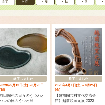
全て
春
夏
秋
冬
終了しました
終了しました
2023年5月13日(土)～6月25日
2023年4月1日(土)～6月25日
(日)
(金)
前田陶苑の日々のうつわと
【越前陶芸村文化交流会
ハレの日のうつわ展
館】越前焼窯元展 2023