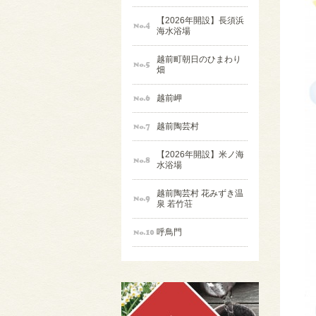
【2026年開設】長須浜
海水浴場
越前町朝日のひまわり
畑
越前岬
越前陶芸村
【2026年開設】米ノ海
水浴場
越前陶芸村 花みずき温
泉 若竹荘
呼鳥門