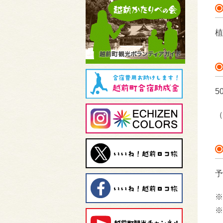
植
5
（
予
※
※