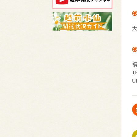
大
福
T
U