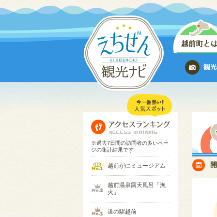
※過去7日間の訪問者の多いペー
ジの集計結果です
越前がにミュージアム
越前温泉露天風呂「漁
火」
道の駅越前