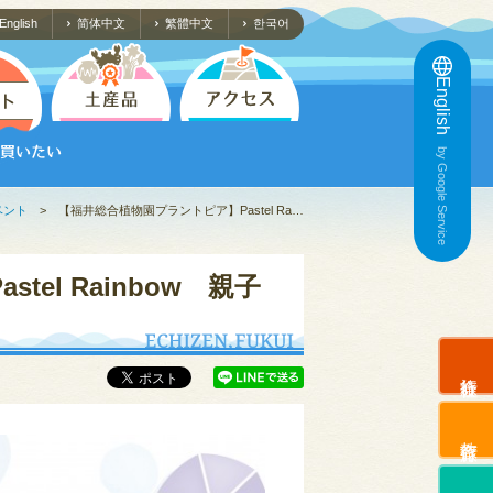
English
简体中文
繁體中文
한국어
English
by Google Service
ベント
>
【福井総合植物園プラントピア】Pastel Ra…
el Rainbow 親子
旅行会社
教育旅行