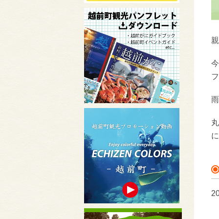
親
今
フ
雨
丸
に
2