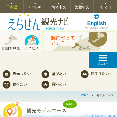
日本語
English
简体中文
繁體中文
한국어
English
by Google Service
HOME
>
モデルコース