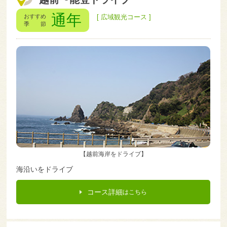
通年
おすすめ
[ 広域観光コース ]
季 節
【越前海岸をドライブ】
海沿いをドライブ
コース詳細
はこちら