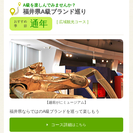
A級を楽しんでみませんか？
福井県A級ブランド巡り
通年
おすすめ
[ 広域観光コース ]
季 節
【越前がにミュージアム】
福井県ならではのA級ブランドを巡って楽しもう
コース詳細
はこちら