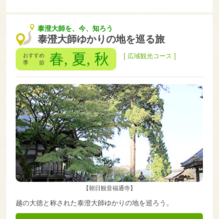
泰澄大師を、今、知ろう
泰澄大師ゆかりの地を巡る旅
春, 夏, 秋
おすすめ
[ 広域観光コース ]
季 節
【朝日観音福通寺】
越の大徳と称された泰澄大師ゆかりの地を巡ろう。