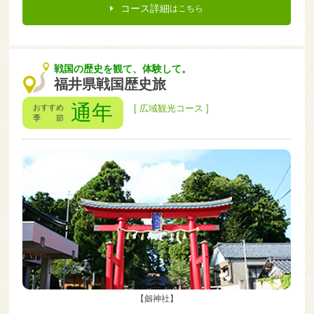
コース詳細
はこちら
戦国の歴史を観て、体験して。
福井県戦国歴史旅
通年
おすすめ
[ 広域観光コース ]
季 節
【劔神社】