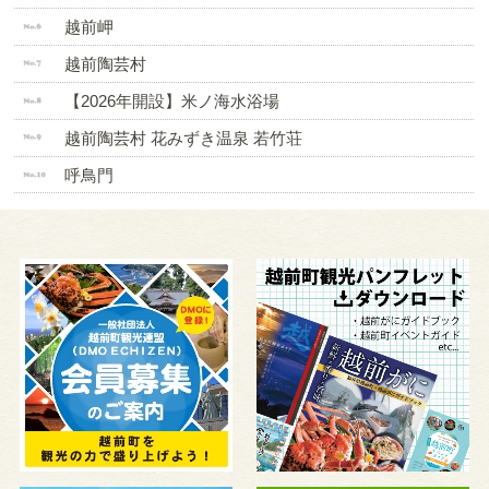
越前岬
越前陶芸村
【2026年開設】米ノ海水浴場
越前陶芸村 花みずき温泉 若竹荘
呼鳥門