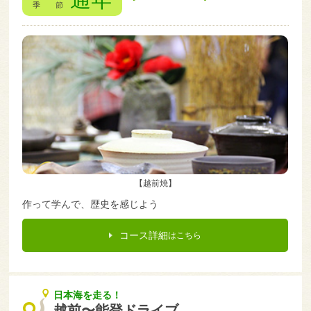
季 節
【越前焼】
作って学んで、歴史を感じよう
コース詳細
はこちら
日本海を走る！
越前〜能登ドライブ