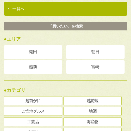
一覧へ
「買いたい」を検索
●エリア
織田
朝日
越前
宮崎
●カテゴリ
越前がに
越前焼
ご当地グルメ
地酒
工芸品
海産物