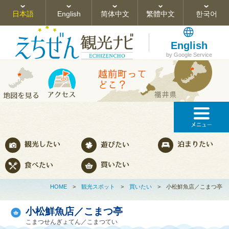
日本語
English
简体中文
繁體中文
한국어
English
by Google Service
HOME
>
観光スポット
>
買いたい
>
小松鮮魚店／こまつ亭
小松鮮魚店／こまつ亭
こまつせんぎょてん／こまつてい