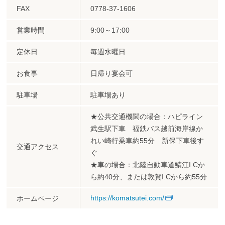
FAX
0778-37-1606
営業時間
9:00～17:00
定休日
毎週水曜日
お食事
日帰り宴会可
駐車場
駐車場あり
★公共交通機関の場合：ハピライン
武生駅下車 福鉄バス越前海岸線か
れい崎行乗車約55分 新保下車後す
交通アクセス
ぐ
★車の場合：北陸自動車道鯖江I.Cか
ら約40分、または敦賀I.Cから約55分
https://komatsutei.com/
ホームページ