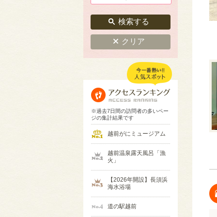
検索する
クリア
※過去7日間の訪問者の多いペー
ジの集計結果です
越前がにミュージアム
越前温泉露天風呂「漁
火」
【2026年開設】長須浜
海水浴場
道の駅越前