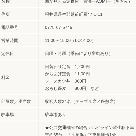
名称
海が見える定食屋 青海ーAOMIー（あおみ）
住所
福井県丹生郡越前町厨47-1-11
電話番号
0778-67-5745
営業時間
11:00～15:00（LO14:00）
定休日
日曜・月曜（季節により変動あり）
日替わり定食 1,200円
からあげ定食 11,00円
料金
ソースカツ丼 900円
おろし蕎麦 800円 など
部屋数／座席数
収容人数24名（テーブル席／座敷席）
駐車場
駐車場あり
★公共交通機関の場合：ハピライン武生駅下車
車約65分 「長須浜」下車後徒歩1分