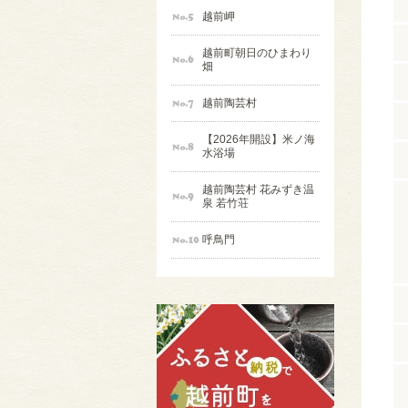
越前岬
越前町朝日のひまわり
畑
越前陶芸村
【2026年開設】米ノ海
水浴場
越前陶芸村 花みずき温
泉 若竹荘
呼鳥門