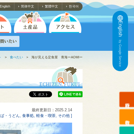
English
简体中文
繁體中文
한국어
English
by Google Service
ト
>
食べたい
>
海が見える定食屋 青海ーAOMIー
旅行会社
最終更新日：2025.2.14
ば・うどん, 食事処, 軽食・喫茶, その他 ]
教育旅行