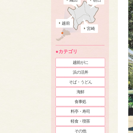
織田
朝日
越前
宮崎
●カテゴリ
越前がに
浜の活丼
そば・うどん
海鮮
食事処
料亭・寿司
軽食・喫茶
その他