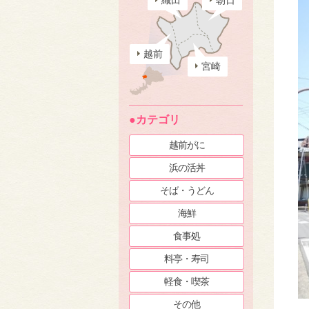
織田
朝日
越前
宮崎
●カテゴリ
越前がに
浜の活丼
そば・うどん
海鮮
食事処
料亭・寿司
軽食・喫茶
その他