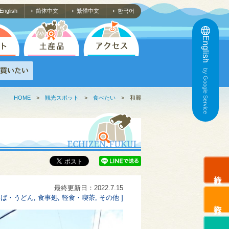
English
简体中文
繁體中文
한국어
English
by Google Service
HOME
>
観光スポット
>
食べたい
>
和麗
旅行会社
最終更新日：2022.7.15
ば・うどん, 食事処, 軽食・喫茶, その他 ]
教育旅行