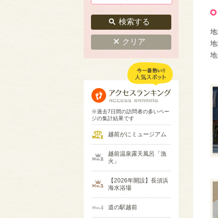
検索する
地
クリア
地
地
※過去7日間の訪問者の多いペー
ジの集計結果です
越前がにミュージアム
越前温泉露天風呂「漁
火」
【2026年開設】長須浜
海水浴場
道の駅越前