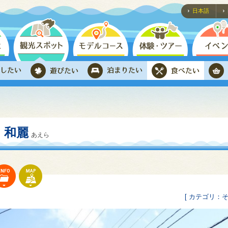
日本語
和麗
あえら
[ カテゴリ：そ