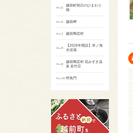
越前町朝日のひまわり
畑
越前岬
越前陶芸村
【2026年開設】米ノ海
水浴場
越前陶芸村 花みずき温
泉 若竹荘
呼鳥門