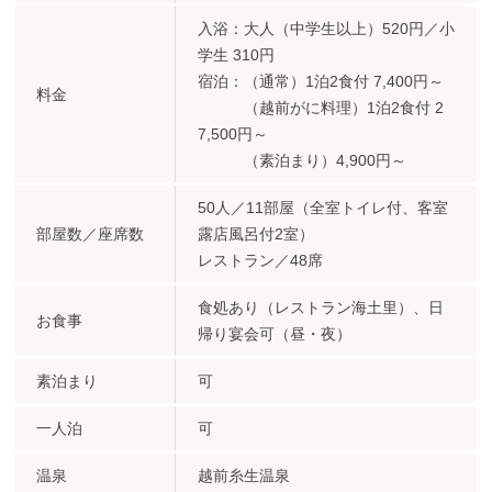
入浴：大人（中学生以上）520円／小
学生 310円
宿泊：（通常）1泊2食付 7,400円～
料金
（越前がに料理）1泊2食付 2
7,500円～
（素泊まり）4,900円～
50人／11部屋（全室トイレ付、客室
部屋数／座席数
露店風呂付2室）
レストラン／48席
食処あり（レストラン海土里）、日
お食事
帰り宴会可（昼・夜）
素泊まり
可
一人泊
可
温泉
越前糸生温泉