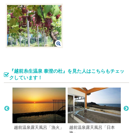
『越前糸生温泉 泰澄の杜』を見た人はこちらもチェッ
クしています！
越前温泉露天風呂「漁火」
越前温泉露天風呂「日本
花み
海」