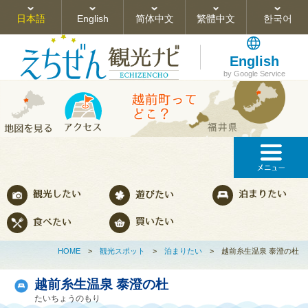
日本語
English
简体中文
繁體中文
한국어
English
by Google Service
HOME
>
観光スポット
>
泊まりたい
>
越前糸生温泉 泰澄の杜
越前糸生温泉 泰澄の杜
たいちょうのもり