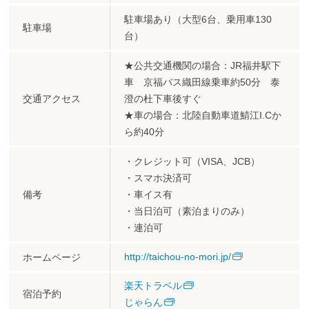
駐車場あり（大型6台、乗用車130
駐車場
台）
★公共交通機関の場合：JR福井駅下
車 京福バス織田線乗車約50分 泰
交通アクセス
澄の杜下車後すぐ
★車の場合：北陸自動車道鯖江I.Cか
ら約40分
・クレジット可（VISA、JCB）
・スマホ決済可
備考
・車イス有
・当日泊可（素泊まりのみ）
・連泊可
http://taichou-no-mori.jp/
ホームページ
楽天トラベル
宿泊予約
じゃらん