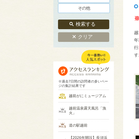
その他
検索する
越
クリア
年
行
す
※過去7日間の訪問者の多いペー
ジの集計結果です
越前がにミュージアム
越前温泉露天風呂「漁
火」
道の駅越前
【2026年開設】長須浜