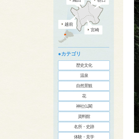
織田
朝日
越前
宮崎
●カテゴリ
歴史文化
温泉
自然景観
花
神社仏閣
資料館
名所・史跡
体験・見学