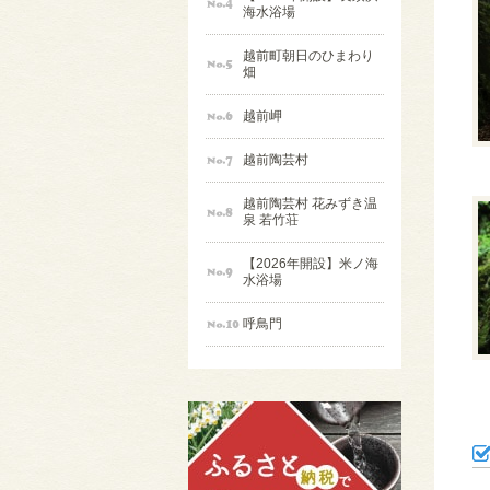
海水浴場
越前町朝日のひまわり
畑
越前岬
越前陶芸村
越前陶芸村 花みずき温
泉 若竹荘
【2026年開設】米ノ海
水浴場
呼鳥門