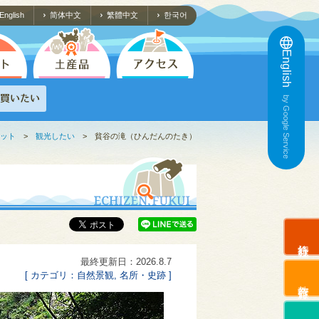
English
简体中文
繁體中文
한국어
English
by Google Service
ット
>
観光したい
>
貧谷の滝（ひんだんのたき）
旅行会社
最終更新日：2026.8.7
[ カテゴリ：自然景観, 名所・史跡 ]
教育旅行