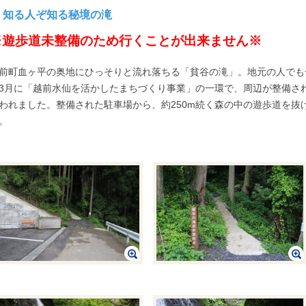
知る人ぞ知る秘境の滝
※遊歩道未整備のため行くことが出来ません※
前町血ヶ平の奥地にひっそりと流れ落ちる「貧谷の滝」。地元の人でも一
3月に「越前水仙を活かしたまちづくり事業」の一環で、周辺が整備さ
われました。整備された駐車場から、約250m続く森の中の遊歩道を抜
。