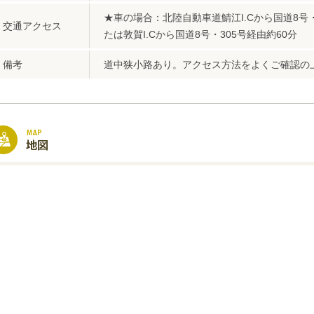
★車の場合：北陸自動車道鯖江I.Cから国道8号・
交通アクセス
たは敦賀I.Cから国道8号・305号経由約60分
備考
道中狭小路あり。アクセス方法をよくご確認の