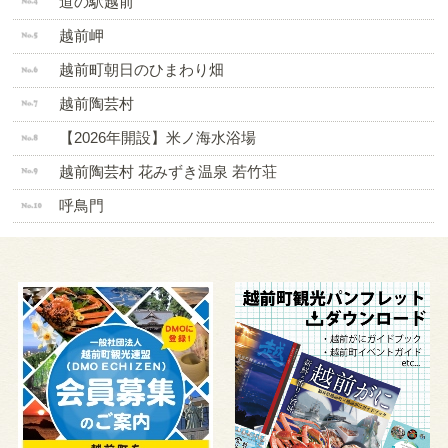
道の駅越前
越前岬
越前町朝日のひまわり畑
越前陶芸村
【2026年開設】米ノ海水浴場
越前陶芸村 花みずき温泉 若竹荘
呼鳥門