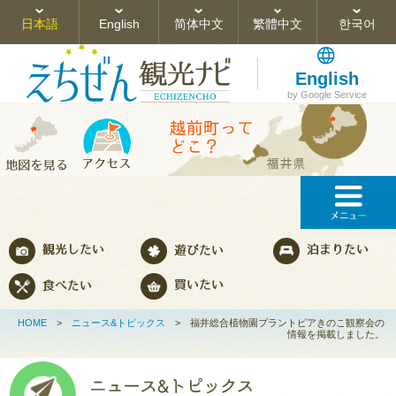
日本語
English
简体中文
繁體中文
한국어
English
by Google Service
HOME
>
ニュース&トピックス
>
福井総合植物園プラントピアきのこ観察会の
情報を掲載しました。