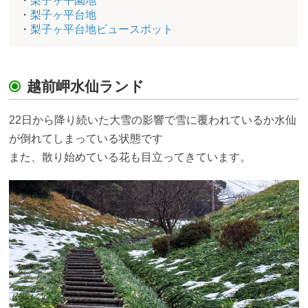
・
梨子ヶ平園地
・
梨子ヶ平台地
・
梨子ヶ平台地ビュースポット
越前岬水仙ランド
22日から降り続いた大雪の影響で雪に覆われているか水仙
が倒れてしまっている状態です
また、散り始めている花も目立ってきています。