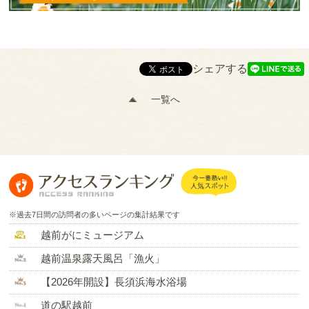
シェアする
一覧へ
※過去7日間の訪問者の多いページの集計結果です
越前がにミュージアム
越前温泉露天風呂「漁火」
【2026年開設】長須浜海水浴場
道の駅越前