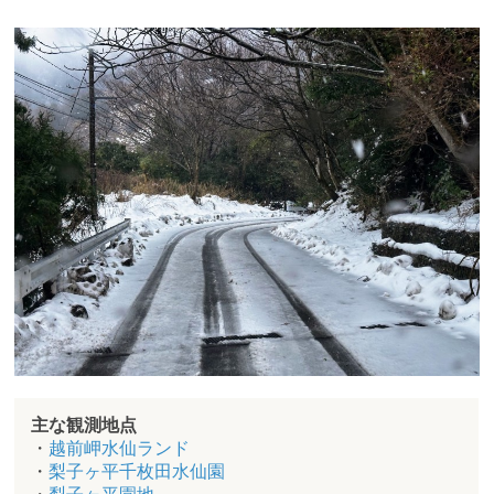
主な観測地点
・
越前岬水仙ランド
・
梨子ヶ平千枚田水仙園