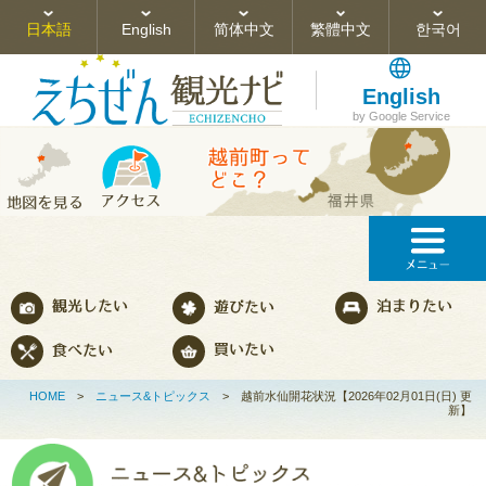
日本語
English
简体中文
繁體中文
한국어
English
by Google Service
HOME
>
ニュース&トピックス
>
越前水仙開花状況【2026年02月01日(日) 更
新】