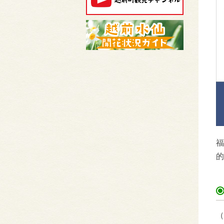
福
的
（