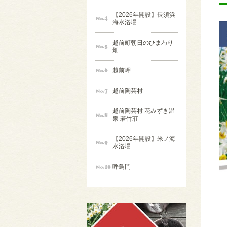
【2026年開設】長須浜
海水浴場
越前町朝日のひまわり
畑
越前岬
越前陶芸村
越前陶芸村 花みずき温
泉 若竹荘
【2026年開設】米ノ海
水浴場
呼鳥門