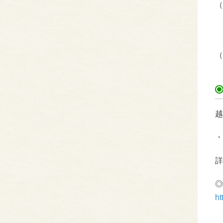
（
（
越
・
詳
◎
ht