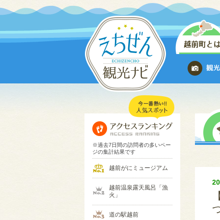
※過去7日間の訪問者の多いペー
ジの集計結果です
越前がにミュージアム
2
越前温泉露天風呂「漁
火」
道の駅越前