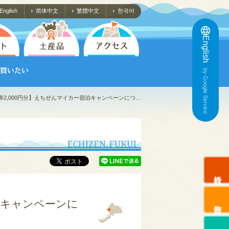
English
简体中文
繁體中文
한국어
English
by Google Service
券2,000円分】えちぜんマイカー宿泊キャンペーンにつ…
旅行会社
泊キャンペーンに
教育旅行