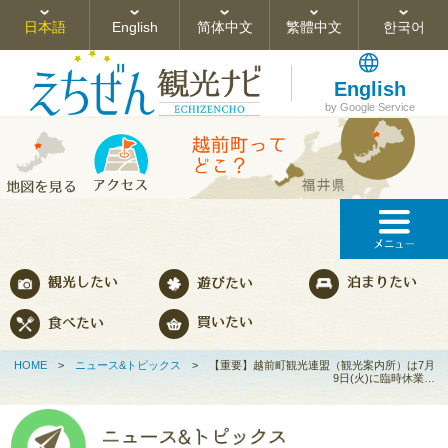
日本語
English
简体中文
繁體中文
한국어
English
by Google Service
HOME
>
ニュース&トピックス
>
【重要】越前町観光連盟（観光案内所）は7月
9日(火)に臨時休業…