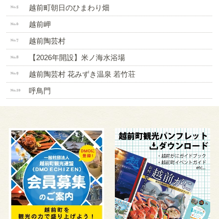
越前町朝日のひまわり畑
越前岬
越前陶芸村
【2026年開設】米ノ海水浴場
越前陶芸村 花みずき温泉 若竹荘
呼鳥門