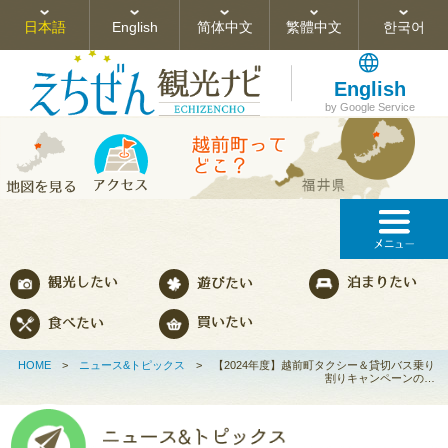
日本語
English
简体中文
繁體中文
한국어
English
by Google Service
HOME
>
ニュース&トピックス
>
【2024年度】越前町タクシー＆貸切バス乗り
割りキャンペーンの…