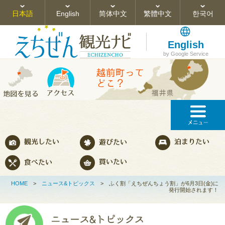
日本語
English
简体中文
繁體中文
한국어
English
by Google Service
HOME
>
ニュース&トピックス
>
ふく割「えちぜんちょう割」が6月3日(金)に
発行開始されます！