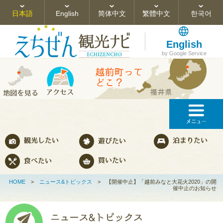
日本語
English
简体中文
繁體中文
한국어
English
by Google Service
HOME
>
ニュース&トピックス
>
【開催中止】「越前みなと大花火2020」の開
催中止のお知らせ