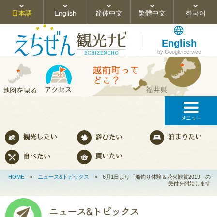
日本語
English
简体中文
繁體中文
한국어
English
by Google Service
HOME
>
ニュース&トピックス
>
6月1日より「船釣り体験＆花火観賞2019」の
受付を開始します