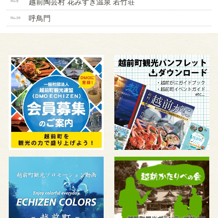
越前陶芸村 花みずき温泉 若竹荘
呼鳥門