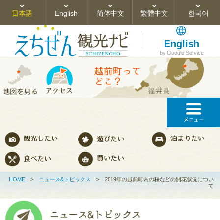
日本語
English
简体中文
繁體中文
한국어
English
by Google Service
HOME
>
ニュース&トピックス
>
2019年の越前町内の桜などの開花状況につい
て