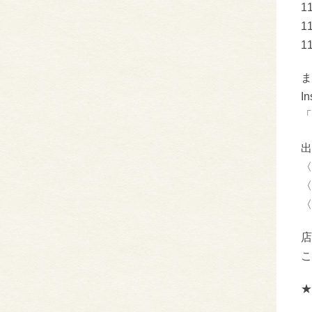
1
1
1
ま
I
「
出
〈
〈
〈
店
こ
★