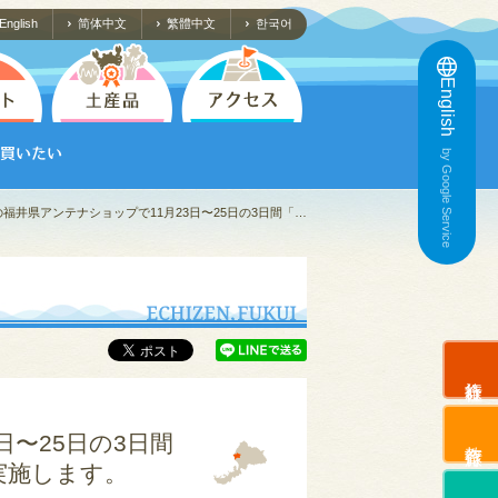
English
简体中文
繁體中文
한국어
English
by Google Service
福井県アンテナショップで11月23日〜25日の3日間「…
旅行会社
日〜25日の3日間
教育旅行
実施します。