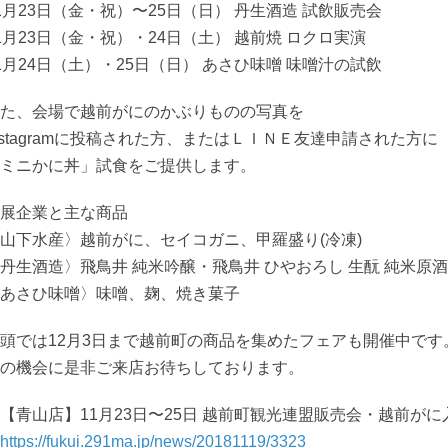
1月23日（金・祝）〜25日（日） 丹生酒造 試飲販売会
1月23日（金・祝）・24日（土） 越前焼 ロクロ実演
1月24日（土）・25日（日） あさひ味噌 味噌汁の試飲
た、会場で越前がにのかぶりものの写真を
nstagramに投稿された方、またはＬＩＮＥ友達申請された方に
ミニかに丼」試食をご提供します。
展企業と主な商品
山下水産〉越前がに、セイコガニ、甲羅盛り(冷凍)
丹生酒造〉飛鳥井 純米吟醸・飛鳥井 ひやおろし 生酛 純米原酒
あさひ味噌〉味噌、麹、焼き菓子
頭では12月3日まで越前町の商品を集めたフェアも開催中です
の機会に是非ご来店お待ちしております。
【青山店】11月23日〜25日 越前町観光連盟販売会・越前が
https://fukui.291ma.jp/news/20181119/3323