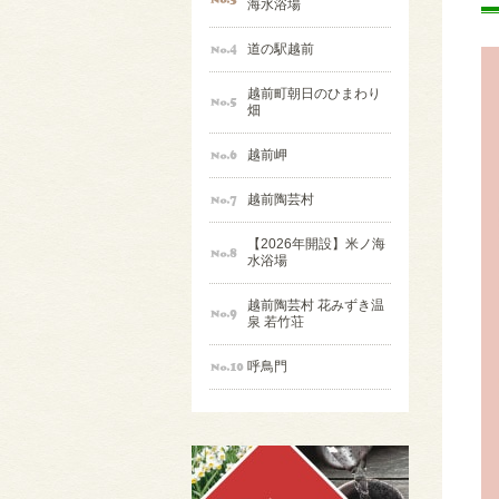
海水浴場
道の駅越前
越前町朝日のひまわり
畑
越前岬
越前陶芸村
【2026年開設】米ノ海
水浴場
越前陶芸村 花みずき温
泉 若竹荘
呼鳥門