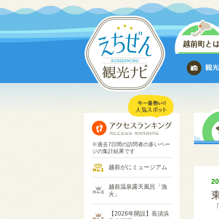
※過去7日間の訪問者の多いペー
ジの集計結果です
越前がにミュージアム
2
越前温泉露天風呂「漁
火」
【2026年開設】長須浜