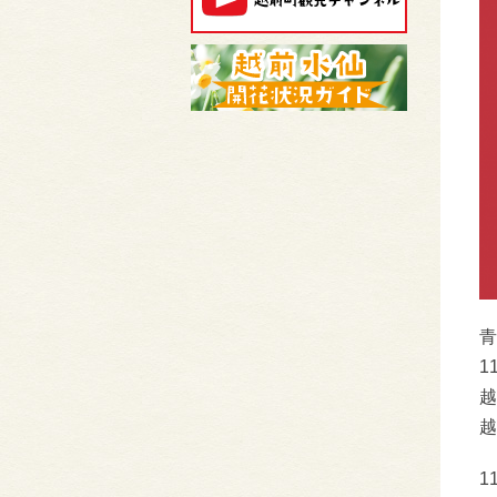
青
1
越
越
1