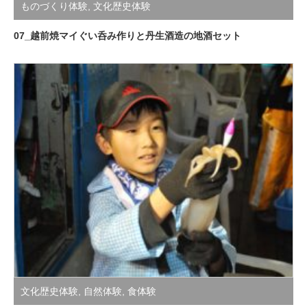
ものづくり体験
,
文化歴史体験
07_越前焼マイぐい呑み作りと丹生酒造の地酒セット
文化歴史体験
,
自然体験
,
食体験