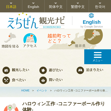
日本語
English
简体中文
繁體中文
한국어
English
by Google Service
HOME
>
イベント
>
ハロウィン工作 ‐コニファーボール作り体…
ハロウィン工作 ‐コニファーボール作り
体験‐