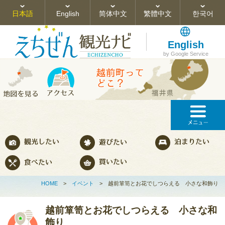
日本語
English
简体中文
繁體中文
한국어
English
by Google Service
HOME
>
イベント
>
越前箪笥とお花でしつらえる 小さな和飾り
越前箪笥とお花でしつらえる 小さな和
飾り