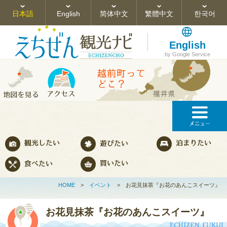
日本語
English
简体中文
繁體中文
한국어
English
by Google Service
HOME
>
イベント
>
お花見抹茶『お花のあんこスイーツ』
お花見抹茶『お花のあんこスイーツ』