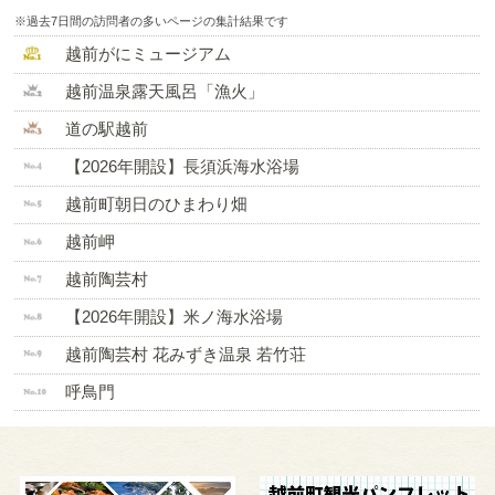
※過去7日間の訪問者の多いページの集計結果です
越前がにミュージアム
越前温泉露天風呂「漁火」
道の駅越前
【2026年開設】長須浜海水浴場
越前町朝日のひまわり畑
越前岬
越前陶芸村
【2026年開設】米ノ海水浴場
越前陶芸村 花みずき温泉 若竹荘
呼鳥門