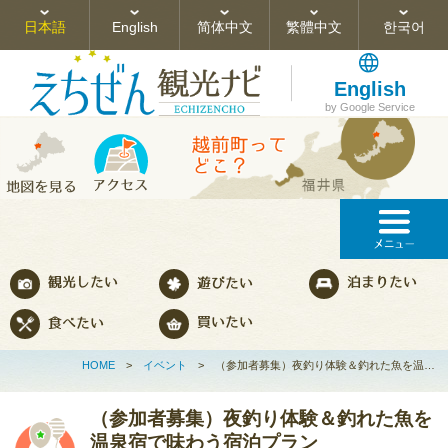
日本語
English
简体中文
繁體中文
한국어
English
by Google Service
HOME
>
イベント
>
（参加者募集）夜釣り体験＆釣れた魚を温…
（参加者募集）夜釣り体験＆釣れた魚を
温泉宿で味わう宿泊プラン