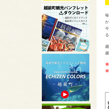
毎
か
今
る
越
越
※
※