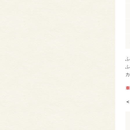
ふ
ふ
カ
※
＜