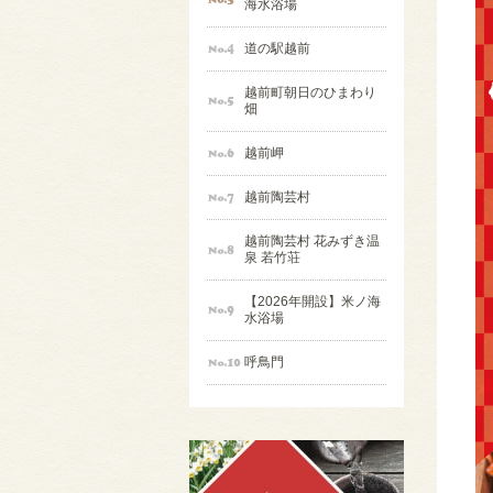
海水浴場
道の駅越前
越前町朝日のひまわり
畑
越前岬
越前陶芸村
越前陶芸村 花みずき温
泉 若竹荘
【2026年開設】米ノ海
水浴場
呼鳥門