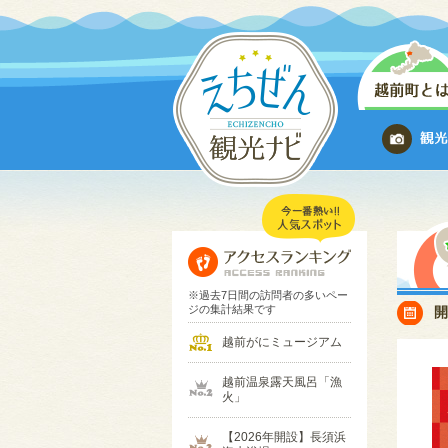
※過去7日間の訪問者の多いペー
ジの集計結果です
越前がにミュージアム
越前温泉露天風呂「漁
火」
【2026年開設】長須浜