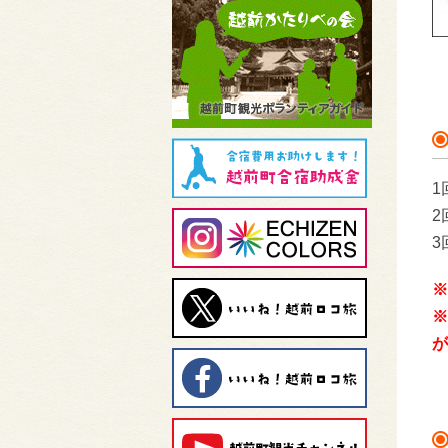
1
2
3
※
※
が