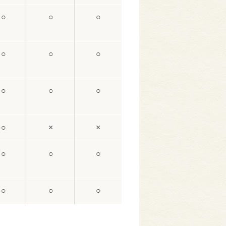
○
○
○
○
○
○
○
○
○
○
×
×
○
○
○
○
○
○