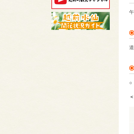
午
道
○
＜