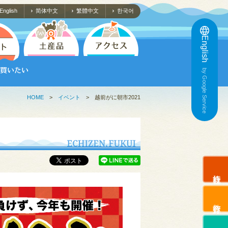
English
简体中文
繁體中文
한국어
English
by Google Service
HOME
>
イベント
>
越前がに朝市2021
旅行会社
教育旅行