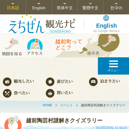
日本語
English
简体中文
繁體中文
한국어
English
by Google Service
HOME
>
イベント
>
越前陶芸村謎解きクイズラリー
越前陶芸村謎解きクイズラリー