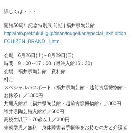
詳しくは・・・
開館50周年記念特別展 前期 | 福井県陶芸館
http://info.pref.fukui.lg.jp/tisan/tougeikan/special_exhibition_
ECHIZEN_BRAND_1.html
会期 6月26日(土)～8月29日(日)
時間 9：00～17：00（最終入館16：30）
会場 福井県陶芸館 資料館
料金
スペシャルパスポート（福井県陶芸館・越前古窯博物館・
お抹茶）／1300円
共通入館券（福井県陶芸館・越前古窯博物館）／800円
福井県陶芸館入館券／600円
高校生以下・70歳以上／300円
未就学児／無料 身体障害者手帳等をお持ちの方と介護者