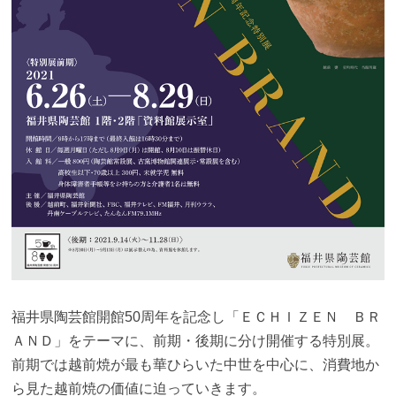
福井県陶芸館開館50周年を記念し「ＥＣＨＩＺＥＮ ＢＲ
ＡＮＤ」をテーマに、前期・後期に分け開催する特別展。
前期では越前焼が最も華ひらいた中世を中心に、消費地か
ら見た越前焼の価値に迫っていきます。