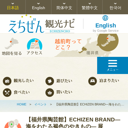
日本語
English
简体中文
繁體中文
한국어
English
by Google Service
HOME
>
イベント
>
【福井県陶芸館】ECHIZEN BRAND―海をわた…
【福井県陶芸館】ECHIZEN BRAND―
海をわたる褐色のやきもの― 展