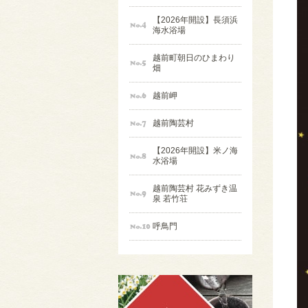
【2026年開設】長須浜
海水浴場
越前町朝日のひまわり
畑
越前岬
越前陶芸村
【2026年開設】米ノ海
水浴場
越前陶芸村 花みずき温
泉 若竹荘
呼鳥門