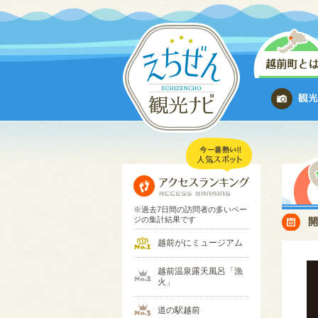
※過去7日間の訪問者の多いペー
ジの集計結果です
越前がにミュージアム
越前温泉露天風呂「漁
火」
道の駅越前