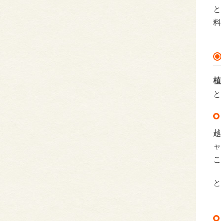
と
料
植
と
越
ャ
こ
と
【