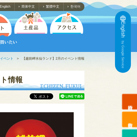
English
简体中文
繁體中文
한국어
English
by Google Service
イベント
>
【越前岬水仙ランド】2月のイベント情報
ント情報
旅行会社
教育旅行