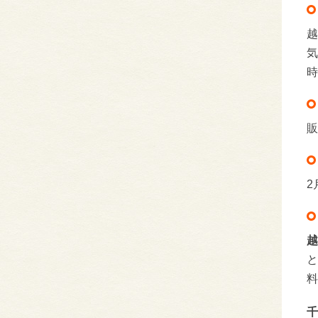
越
気
時
販
2
越
と
料
千