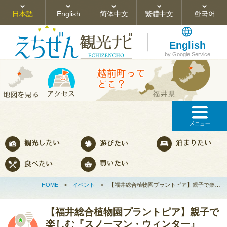
日本語
English
简体中文
繁體中文
한국어
English
by Google Service
HOME
>
イベント
>
【福井総合植物園プラントピア】親子で楽…
【福井総合植物園プラントピア】親子で
楽しむ『スノーマン・ウィンター』