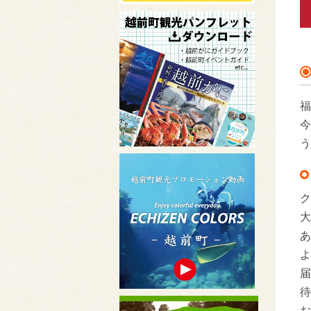
福
今
う
ク
大
あ
よ
届
待
お