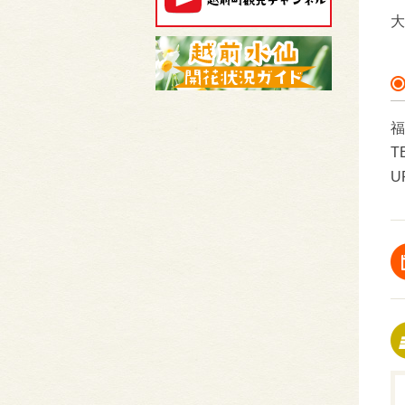
大
福
T
U