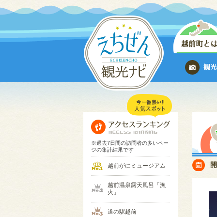
※過去7日間の訪問者の多いペー
ジの集計結果です
越前がにミュージアム
越前温泉露天風呂「漁
火」
道の駅越前