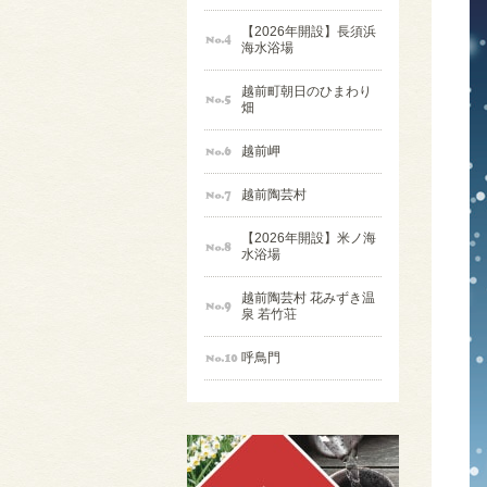
【2026年開設】長須浜
海水浴場
越前町朝日のひまわり
畑
越前岬
越前陶芸村
【2026年開設】米ノ海
水浴場
越前陶芸村 花みずき温
泉 若竹荘
呼鳥門