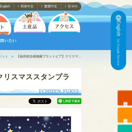
English
简体中文
繁體中文
한국어
English
by Google Service
ベント
>
【福井総合植物園プラントピア】クリスマ…
クリスマススタンプラ
旅行会社
教育旅行