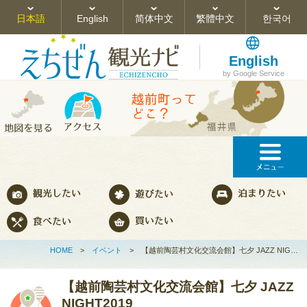
日本語
English
简体中文
繁體中文
한국어
English
by Google Service
HOME
>
イベント
>
【越前陶芸村文化交流会館】七夕 JAZZ NIG…
【越前陶芸村文化交流会館】七夕 JAZZ
NIGHT2019