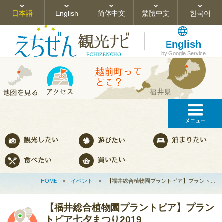
日本語
English
简体中文
繁體中文
한국어
English
by Google Service
HOME
>
イベント
>
【福井総合植物園プラントピア】プラント…
【福井総合植物園プラントピア】プラン
トピア七夕まつり2019