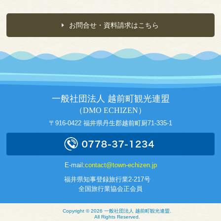
お問合せ・資料請求はこちら
一般社団法人 越前町観光連盟
（DMO ECHIZEN）
〒916-0422 福井県丹生郡越前町厨71-335-1
E-mail:
contact@town-echizen.jp
福井県知事登録旅行業2-217号
全国旅行業協会正会員
Copyright ©
2026
一般社団法人 越前町観光連盟
.
All Rights Reserved.