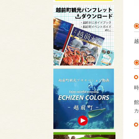
越
時
館
カ