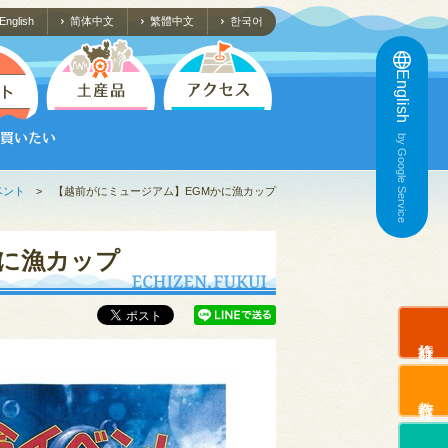
English
简体中文
繁體中文
한국어
English
by Google Service
ベント
>
【越前がにミュージアム】EGMかに漁カップ
かに漁カップ
旅行会社
教育旅行