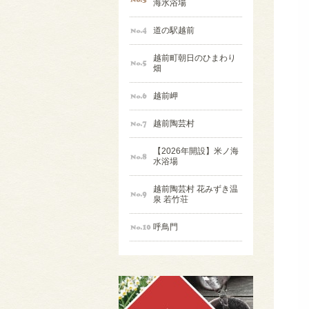
海水浴場
道の駅越前
越前町朝日のひまわり
畑
越前岬
越前陶芸村
【2026年開設】米ノ海
水浴場
越前陶芸村 花みずき温
泉 若竹荘
呼鳥門