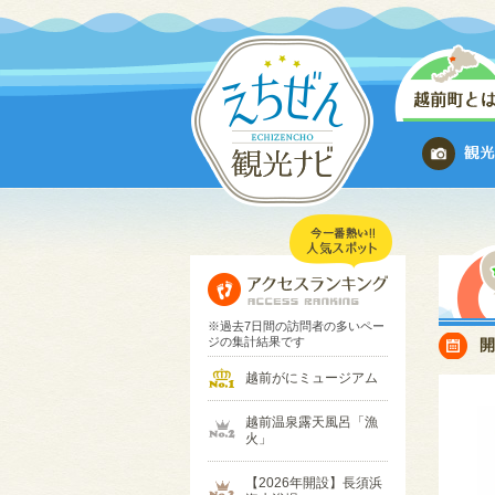
※過去7日間の訪問者の多いペー
ジの集計結果です
越前がにミュージアム
越前温泉露天風呂「漁
火」
【2026年開設】長須浜