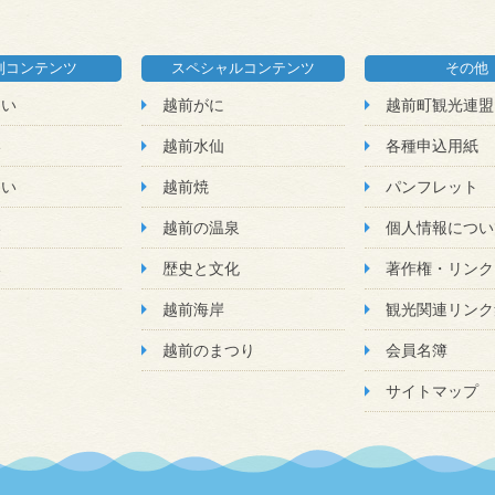
別コンテンツ
スペシャルコンテンツ
その他
たい
越前がに
越前町観光連盟
い
越前水仙
各種申込用紙
たい
越前焼
パンフレット
い
越前の温泉
個人情報につい
い
歴史と文化
著作権・リンク
越前海岸
観光関連リンク
越前のまつり
会員名簿
サイトマップ