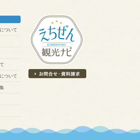
について
て
について
集